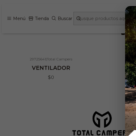
Menú
Tienda
Buscar
V
29725641
|
Total Campers
Agotado
VENTILADOR
$0