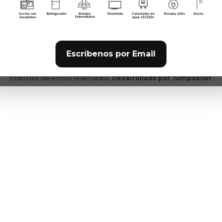
8710094 quilicura - Quilicu
Región Metropolitana - Chi
Escríbenos por Email
2026 TotalCampers.
Todos los derechos reservados.
Desarrollado por Jumpseller
.