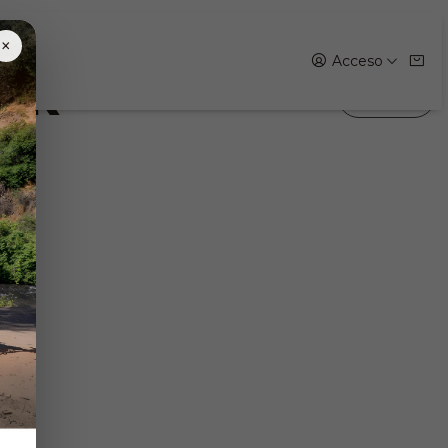
×
Acceso
ER
Filtros
d. D