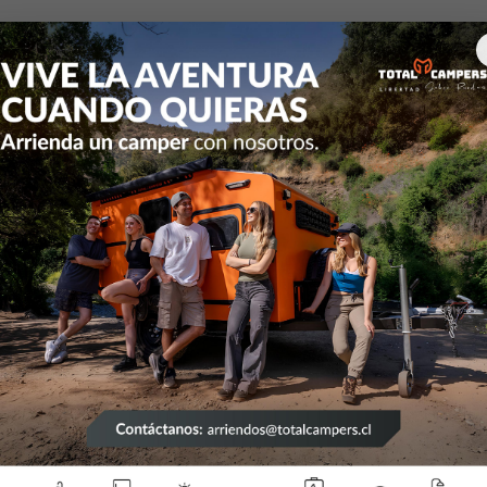
Inicio
Articulos de Camping
VENTILADOR CAMPER
ENTILADOR CAMP
Contáctanos
56922128830
Taller
Galvarino 9351, modulo 7 bo