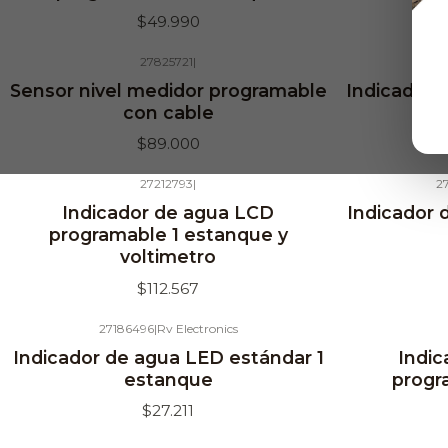
$49.990
27825721
|
Agotado
Sensor nivel medidor programable
Indicador 
con cable
$89.000
27212793
|
2
Agotado
Agotado
Indicador de agua LCD
Indicador 
programable 1 estanque y
voltimetro
$112.567
27186496
|
Rv Electronics
Agotado
Agotado
Indicador de agua LED estándar 1
Indi
estanque
progr
$27.211