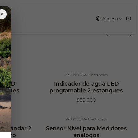
s
×
Acceso
s
Filtros
ics
27212694
|
Rv Electronics
Agotado
a LED
Indicador de agua LED
tanques
programable 2 estanques
$59.000
ics
27825715
|
Rv Electronics
 estándar 2
Sensor Nivel para Medidores
imetro
análogos