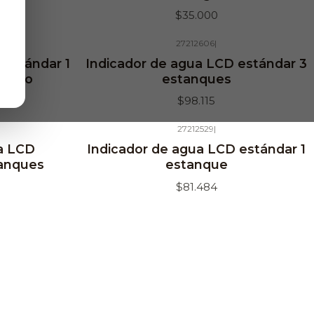
$35.000
27212606
|
Agotado
 estándar 1
Indicador de agua LCD estándar 3
metro
estanques
$98.115
27212529
|
Agotado
a LCD
Indicador de agua LCD estándar 1
tanques
estanque
$81.484