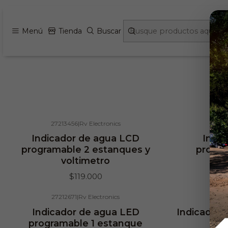
Menú
Tienda
Buscar
27213456
|
Rv Electronics
2
Agotado
Indicador de agua LCD
Indi
programable 2 estanques y
progra
voltimetro
$119.000
27212671
|
Rv Electronics
27
Agotado
Indicador de agua LED
Indicador 
programable 1 estanque