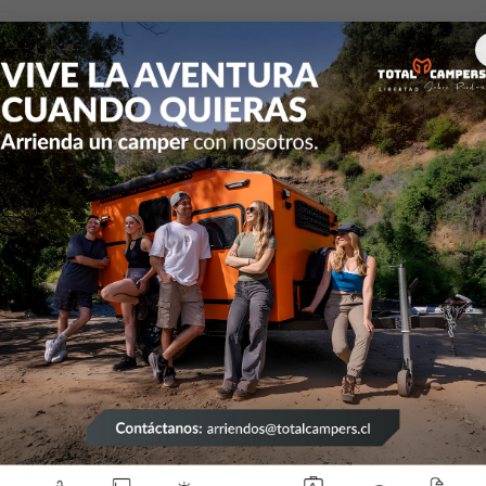
Inicio
Campers y equipamiento
Indicadores Niveles estanque
Indicadores Nivele
estanques
7213061
|
Rv Electronics
27212724
|
Rv Electron
Agotado
cador de agua LCD
Indicador de agu
mable 2 estanques
programable 3 es
$129.000
$49.000
186498
|
Rv Electronics
27212562
|
Rv Electron
de agua LED estándar 2
Indicador de agua LCD
estanques
estanques y volt