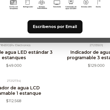
$39.000
$98.115
27212549
|
27212533
|
Agotado
de agua LCD estándar 2
Indicador de agua LCD
Escríbenos por Email
estanques
estanque y volti
$81.484
$81.484
7186510
|
Rv Electronics
27213501
|
Agotado
de agua LED estándar 3
Indicador de agu
estanques
programable 3 es
$49.000
$129.000
27212734
|
cador de agua LCD
amable 1 estanque
$112.568