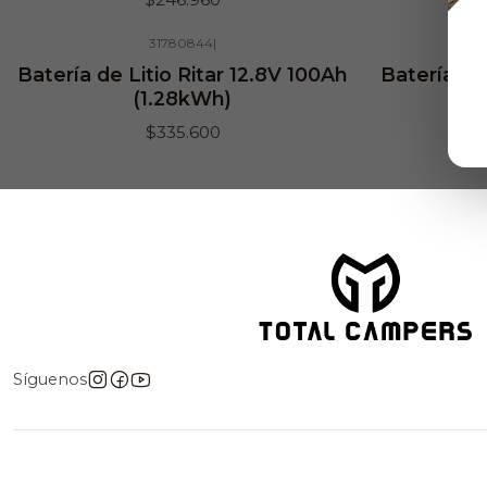
31780844
|
Batería de Litio Ritar 12.8V 100Ah
Batería de
(1.28kWh)
$335.600
Síguenos