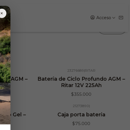
rofundo
×
Acceso
Filtros
23276689
|
RITAR
undo AGM –
Batería de Ciclo Profundo AGM –
Ah
Ritar 12V 225Ah
$355.000
21273890
|
Agotado
undo Gel –
Caja porta batería
0Ah
$75.000