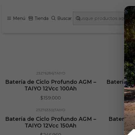
Inicio
Menú
Tienda
Buscar
23276286
|
TAIYO
Agotado
Batería de Ciclo Profundo AGM –
Batería d
TAIYO 12Vcc 100Ah
R
$159.000
23276330
|
TAIYO
Batería de Ciclo Profundo AGM –
Batería d
TAIYO 12Vcc 150Ah
TAI
$246.960