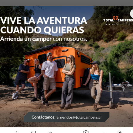
Energia Fotovoltaica e Insumos Electricos
Bateria de Ciclo P
Bateria de Ciclo
Profundo
23276319
|
RITAR
23276359
|
RITAR
e Ciclo Profundo AGM –
Batería de Ciclo Prof
itar 12V 100Ah
Ritar 12V 150
$164.010
$249.000
23276297
|
TAIYO
23276341
|
TAIYO
e Ciclo Profundo Gel –
Batería de Ciclo Prof
YO 12Vcc 100Ah
TAIYO 12Vcc 15
$169.000
$239.000