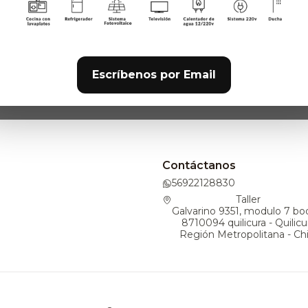
31780855
|
 Litio Ritar 12.8V 300Ah
(3.84kWh)
Escríbenos por Email
$895.000
Contáctanos
56922128830
Taller
Galvarino 9351, modulo 7 bo
8710094 quilicura - Quilicu
Región Metropolitana - Chi