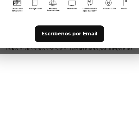
8710094 quilicura - Quilicu
Región Metropolitana - Chi
Escríbenos por Email
2026 TotalCampers.
Todos los derechos reservados.
Desarrollado por Jumpseller
.