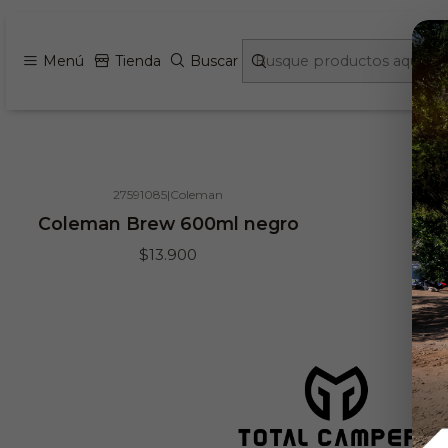
Menú
Tienda
Buscar
27591085
|
Coleman
Agotado
Coleman Brew 600ml negro
$13.900