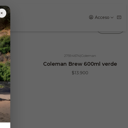
×
Acceso
Filtros
n
27594674
|
Coleman
Coleman Brew 600ml verde
$13.900
d. D