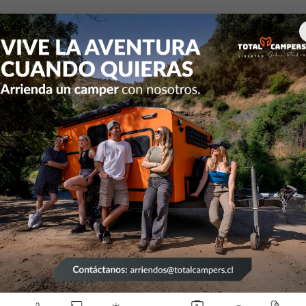
Inicio
Articulos de Camping
Mug y Termos
Mug y Termos
27594749
|
Coleman
27594770
|
Colema
Termo
Termo
$23.990
$19.988
Contáctanos
56922128830
Taller
Galvarino 9351, modulo 7 bo