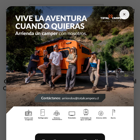
Inicio
Articulos de Camping
×
Articulos de Camping
Filtros
17181001
|
27591085
|
Coleman
Agotado
Carpa De Techo Total
Coleman Brew 600ml
Campers Con Vestidor
negro
$1.300.000
$13.900
27594749
|
Coleman
27594770
|
Coleman
Agotado
Termo
Termo
$23.990
$19.988