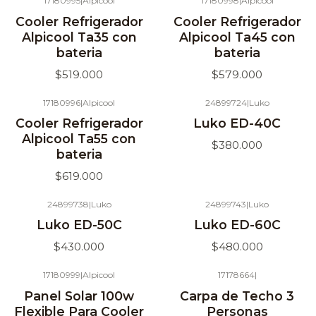
17180995
|
Alpicool
17180998
|
Alpicool
Agotado
Agotado
Cooler Refrigerador
Cooler Refrigerador
Alpicool Ta35 con
Alpicool Ta45 con
bateria
bateria
$519.000
$579.000
17180996
|
Alpicool
24899724
|
Luko
Agotado
Agotado
Cooler Refrigerador
Luko ED-40C
Alpicool Ta55 con
$380.000
bateria
$619.000
24899738
|
Luko
24899743
|
Luko
Luko ED-50C
Luko ED-60C
$430.000
$480.000
17180999
|
Alpicool
17178664
|
Agotado
Panel Solar 100w
Carpa de Techo 3
Flexible Para Cooler
Personas