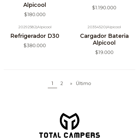
Alpicool
$1.190.000
$180.000
20292582
|
Alpicool
20354520
|
Alpicool
Agotado
Refrigerador D30
Cargador Bateria
Alpicool
$380.000
$19.000
1
2
»
Último