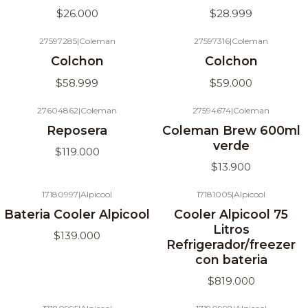
$26.000
$28.999
27597285
|
Coleman
27597316
|
Coleman
Agotado
Agotado
Colchon
Colchon
$58.999
$59.000
27604862
|
Coleman
27594674
|
Coleman
Agotado
Reposera
Coleman Brew 600ml
verde
$119.000
$13.900
17180997
|
Alpicool
17181005
|
Alpicool
Agotado
Agotado
Bateria Cooler Alpicool
Cooler Alpicool 75
Litros
$139.000
Refrigerador/freezer
con bateria
$819.000