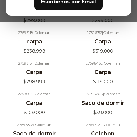
Escríbenos por Email
27595240
|
Coleman
27596011
|
Coleman
Agotado
Agotado
Catre
Carpa
$299.000
$299.000
27596118
|
Coleman
27596152
|
Coleman
Agotado
Agotado
carpa
Carpa
$238.998
$319.000
27596181
|
Coleman
27596462
|
Coleman
Agotado
Agotado
Carpa
Carpa
$298.999
$119.000
27596621
|
Coleman
27596708
|
Coleman
Agotado
Agotado
Carpa
Saco de dormir
$109.000
$39.000
27596839
|
Coleman
27597239
|
Coleman
Agotado
Agotado
Saco de dormir
Colchon