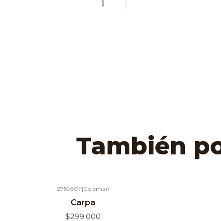
También pod
27596011
|
Coleman
Agotado
Agotado
Carpa
$299.000