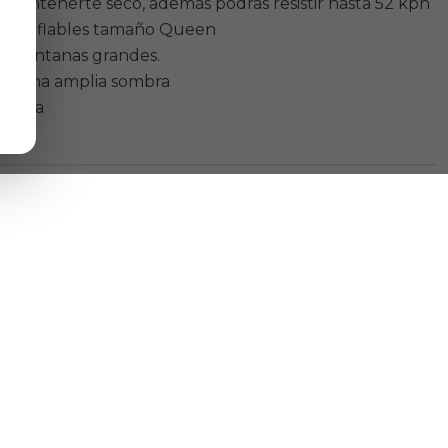
a mantenerte seco, además podrás resistir hasta 52 kph
nes inflables tamaño Queen
 a ventanas grandes.
ar una amplia sombra
cluida
O