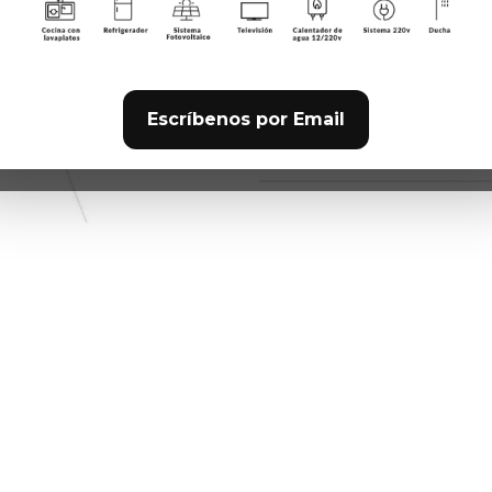
invertidas te ayudará 
Espacio para 2 colcho
Gran ventilacion junto
Toldo para proporcion
Bolsa de transporte in
Escríbenos por Email
COMPARTIR ESTE PRODUCT