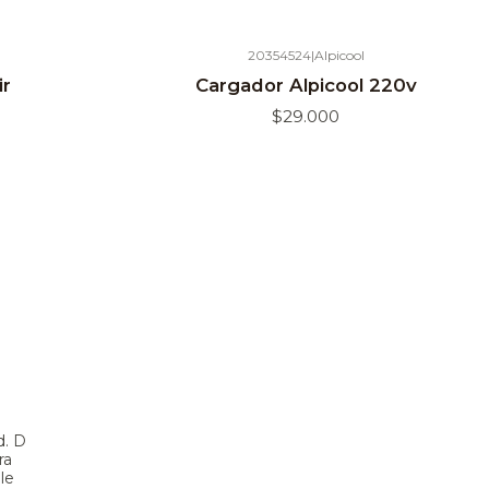
20354524
|
Alpicool
Agotado
ir
Cargador Alpicool 220v
$29.000
d. D
ra
le