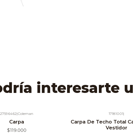
ría interesarte 
27596462
|
Coleman
17181001
|
Agotado
Carpa
Carpa De Techo Total 
Vestidor
$119.000