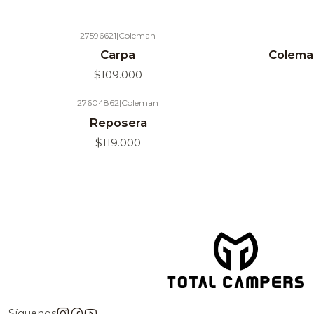
27596621
|
Coleman
Agotado
Carpa
Colema
$109.000
27604862
|
Coleman
Agotado
Agotado
Reposera
$119.000
Síguenos