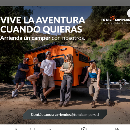
Inicio
Articulos de Camping
Carpas
carpa
|
carpa
Mostrar stock de ubicac
DESCRIPCIÓN
¡Instala tu carpa al aire l
personas, todo lo que tiene
extender los postes hasta 
comenzar a acomodarse pa
Se arma en menos de 
Sistema WeatherTec ™ 