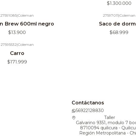
$1.300.000
27591085
|
Coleman
27597011
|
Coleman
Agotado
n Brew 600ml negro
Saco de dorm
$13.900
$68.999
27595532
|
Coleman
Carro
$171.999
Contáctanos
56922128830
Taller
Galvarino 9351, modulo 7 bo
8710094 quilicura - Quilicu
Región Metropolitana - Chi