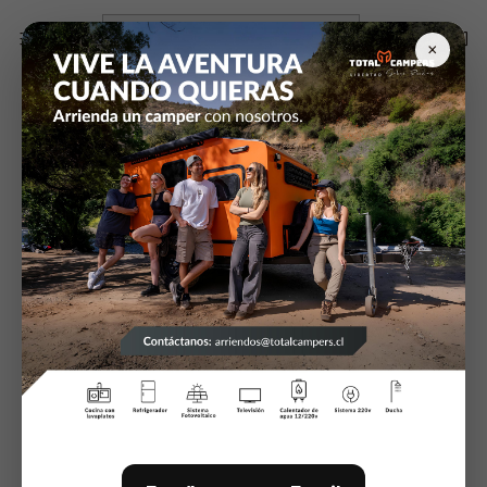
Inicio
Articulos de Camping
Linternas
×
Linternas
Filtros
27595389
|
Coleman
27595979
|
Coleman
Linterna
Linterna
$12.990
$39.900