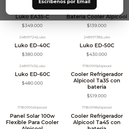
Escríbenos por Email
24831252
|
Luko
17180997
|
Alpicool
Agotado
Luko EA35-C
Bateria Cooler Alpicool
$349.000
$139.000
24899724
|
Luko
24899738
|
Luko
Agotado
Luko ED-40C
Luko ED-50C
$380.000
$430.000
24899743
|
Luko
17180995
|
Alpicool
Agotado
Luko ED-60C
Cooler Refrigerador
Alpicool Ta35 con
$480.000
bateria
$519.000
17180999
|
Alpicool
17180998
|
Alpicool
Agotado
Agotado
Panel Solar 100w
Cooler Refrigerador
Flexible Para Cooler
Alpicool Ta45 con
Alpicool
bateria