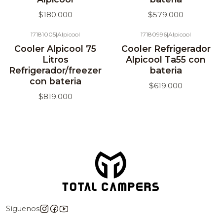
$180.000
$579.000
17181005
|
Alpicool
17180996
|
Alpicool
Agotado
Agotado
Cooler Alpicool 75
Cooler Refrigerador
Litros
Alpicool Ta55 con
Refrigerador/freezer
bateria
con bateria
$619.000
$819.000
Síguenos