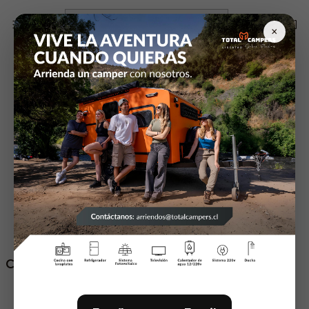
Inicio
Articulos de Camping
Refrigeradores
×
Refrigeradores
Filtros
20292582
|
Alpicool
20354520
|
Alpicool
Agotado
Refrigerador D30
Cargador Bateria
Alpicool
$380.000
$19.000
20354521
|
Alpicool
20354524
|
Alpicool
Agotado
Agotado
Cargador Alpicool para
Cargador Alpicool
auto
220v
$14.000
$29.000