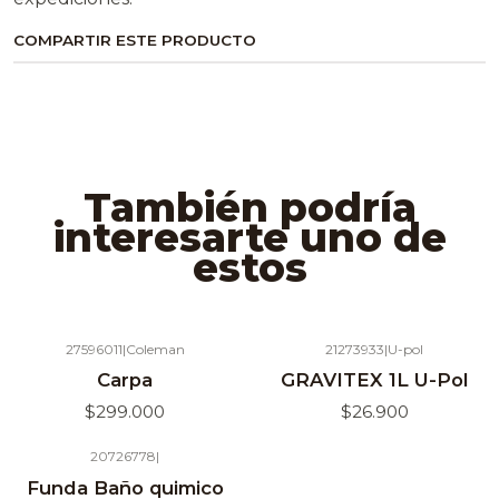
COMPARTIR ESTE PRODUCTO
También podría
interesarte uno de
estos
27596011
|
Coleman
21273933
|
U-pol
Agotado
Agotado
Carpa
GRAVITEX 1L U-Pol
$299.000
$26.900
20726778
|
Funda Baño quimico