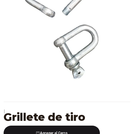
|
Grillete de tiro
Agregar al Carro