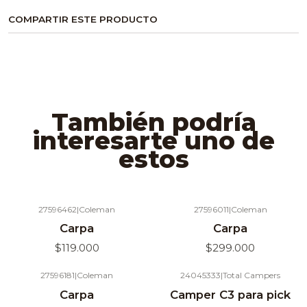
COMPARTIR ESTE PRODUCTO
También podría
interesarte uno de
estos
27596462
|
Coleman
27596011
|
Coleman
Agotado
Agotado
Carpa
Carpa
$119.000
$299.000
27596181
|
Coleman
24045333
|
Total Campers
Agotado
Carpa
Camper C3 para pick