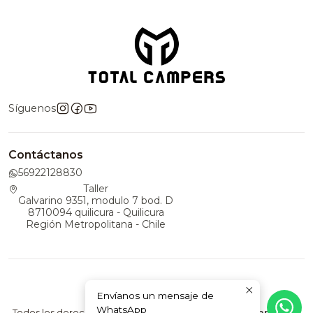
Síguenos
Contáctanos
56922128830
Taller
Galvarino 9351, modulo 7 bod. D
8710094 quilicura - Quilicura
Región Metropolitana - Chile
Envíanos un mensaje de
2026 TotalCampers.
WhatsApp
Todos los derechos reservados.
Desarrollado por Jumpseller
.