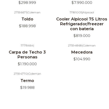
$298.999
$7.990.000
27596671
|
Coleman
17181005
|
Alpicool
Agotado
Agotado
Toldo
Cooler Alpicool 75 Litros
Refrigerador/freezer
$188.998
con bateria
$819.000
17178664
|
27594868
|
Coleman
Agotado
Carpa de Techo 3
Mecedora
Personas
$104.990
$1.190.000
27594770
|
Coleman
Termo
$19.988