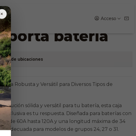
ja porta batería
×
Acceso
a porta batería
stock de ubicaciones
atería Robusta y Versátil para Diversos Tipos de
 solución sólida y versátil para tu batería, esta caja
a exclusiva es tu respuesta. Diseñada para baterías con
 desde 60A hasta 120A y una longitud máxima de 34
a es adecuada para modelos de grupos 24, 27 o 31.