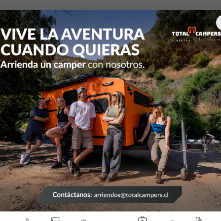
Fotovoltaica e Insumos Electricos
Bateria de Ciclo Profundo
Ca
|
Caj
Mostrar 
DESCRIPCIÓN
Caja Porta b
Baterías
Si buscas una
porta baterí
capacidades
cm, esta caj