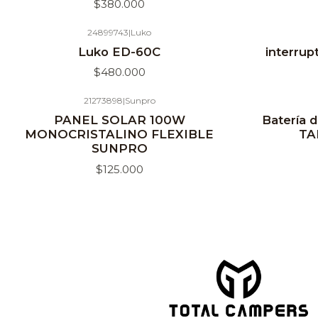
$380.000
24899743
|
Luko
Agotado
Luko ED-60C
interrup
$480.000
21273898
|
Sunpro
Agotado
PANEL SOLAR 100W
Batería d
MONOCRISTALINO FLEXIBLE
TA
SUNPRO
$125.000