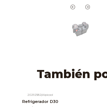
También pod
20292582
|
Alpicool
Agotado
Refrigerador D30