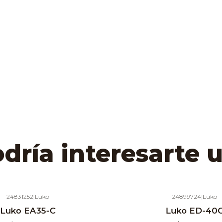
ría interesarte 
24831252
|
Luko
24899724
|
Luko
Agotado
Luko EA35-C
Luko ED-40