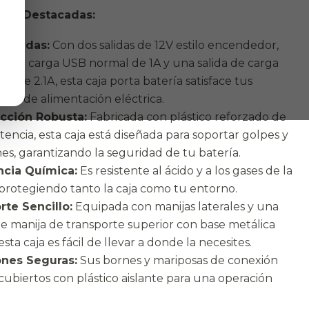
icas Destacadas:
 Salidas:
Con dos salidas de 12V estilo encendedor,
da de carga USB normal de 1A y una salida de carga
da de 2.1A, esta caja porta batería satisface tus
des de alimentación eléctrica.
cción Robusta:
Fabricada con plástico reforzado de
istencia, esta caja está diseñada para soportar golpes y
nes, garantizando la seguridad de tu batería.
ncia Química:
Es resistente al ácido y a los gases de la
 protegiendo tanto la caja como tu entorno.
rte Sencillo:
Equipada con manijas laterales y una
te manija de transporte superior con base metálica
esta caja es fácil de llevar a donde la necesites.
nes Seguras:
Sus bornes y mariposas de conexión
cubiertos con plástico aislante para una operación