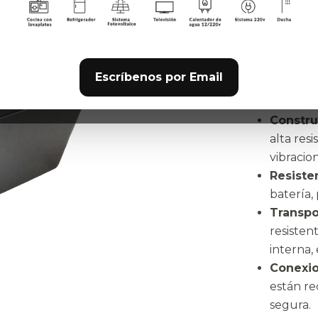
Característ
Amplias
una sali
Escríbenos por Email
USB rápi
necesida
Constru
alta res
vibracio
Resiste
batería,
Transpo
resisten
interna, 
Conexio
están re
segura.