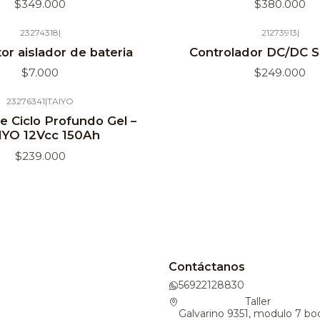
$349.000
$380.000
23274318
|
21273913
|
Agotado
tor aislador de bateria
Controlador DC/DC S
$7.000
$249.000
23276341
|
TAIYO
e Ciclo Profundo Gel –
IYO 12Vcc 150Ah
$239.000
Contáctanos
56922128830
Taller
Galvarino 9351, modulo 7 bo