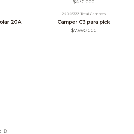
$430.000
24045333
|
Total Campers
olar 20A
Camper C3 para pick
$7.990.000
d. D