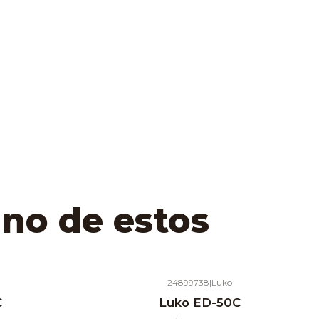
uno de estos
24899738
|
Luko
C
Luko ED-50C