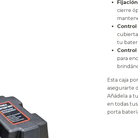
Fijació
cierre ó
mantener
Control
cubierta
tu bater
Control
para enc
brindánd
Esta caja po
asegurarte d
Añádela a tu
en todas tus 
porta batería