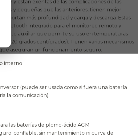
ación y están exentas de las complicaciones de las
ligeras y pequeñas que las anteriores, tienen mejor
 y soportan más profundidad y carga y descarga. Estas
 bluetooth integrado para el monitoreo remoto y
iento auxiliar que permite su uso en temperaturas
ta -20 grados centígrados). Tienen varios mecanismos
e que aseguran un funcionamiento seguro.
o interno
inversor (puede ser usada como si fuera una batería
ia la comunicación)
S
ra las baterías de plomo-ácido AGM
guro, confiable, sin mantenimiento ni curva de