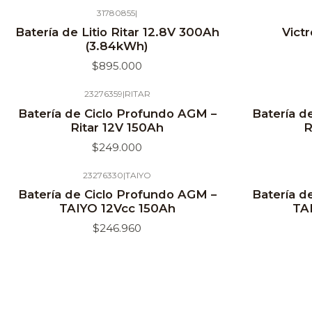
31780855
|
Agotado
Batería de Litio Ritar 12.8V 300Ah
Vict
(3.84kWh)
$895.000
23276359
|
RITAR
Batería de Ciclo Profundo AGM –
Batería d
Ritar 12V 150Ah
R
$249.000
23276330
|
TAIYO
Agotado
Batería de Ciclo Profundo AGM –
Batería d
TAIYO 12Vcc 150Ah
TA
$246.960