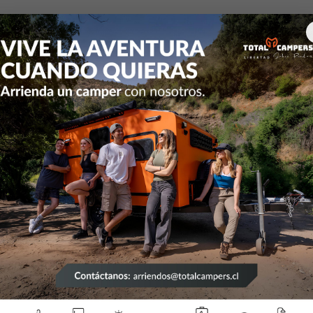
e Insumos Electricos
Bateria de Ciclo Profundo
Batería de Liti
|
Batería 
12.8V 1
A
Mostrar stock de ubicac
DESCRIPCIÓN
Las baterías de litio de Ri
reemplazar las baterías de
necesitan establecer comu