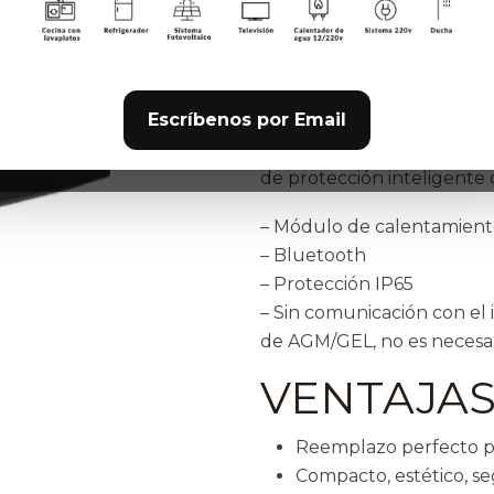
simplifica mucho su integr
baterías de litio. Son más 
rendimiento y estabilidad,
baterías tienen módulo de
Escríbenos por Email
tienen módulo de calentam
extremadamente bajas (has
de protección inteligent
– Módulo de calentamient
– Bluetooth
– Protección IP65
– Sin comunicación con el 
de AGM/GEL, no es necesar
VENTAJA
Reemplazo perfecto pa
Compacto, estético, se