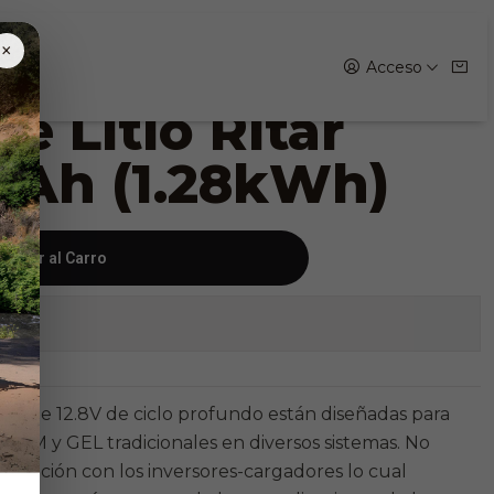
o Ritar 12.8V 100Ah (1.28kWh)
×
Acceso
de Litio Ritar
00Ah (1.28kWh)
gregar al Carro
iones
tar serie 12.8V de ciclo profundo están diseñadas para
 AGM y GEL tradicionales en diversos sistemas. No
nicación con los inversores-cargadores lo cual