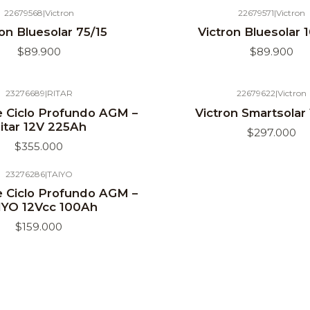
22679568
|
Victron
22679571
|
Victron
ron Bluesolar 75/15
Victron Bluesolar 
$89.900
$89.900
23276689
|
RITAR
22679622
|
Victron
e Ciclo Profundo AGM –
Victron Smartsolar
itar 12V 225Ah
$297.000
$355.000
23276286
|
TAIYO
e Ciclo Profundo AGM –
IYO 12Vcc 100Ah
$159.000