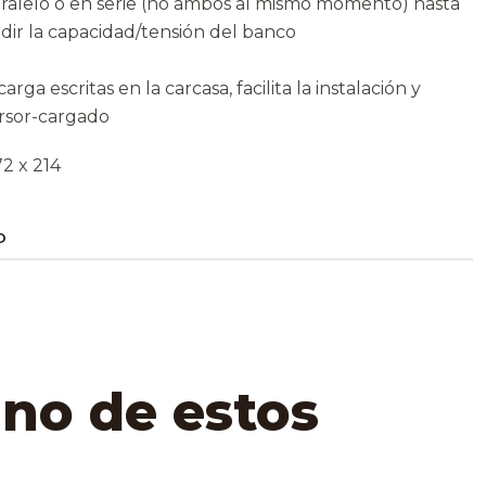
alelo o en serie (no ambos al mismo momento) hasta
dir la capacidad/tensión del banco
rga escritas en la carcasa, facilita la instalación y
ersor-cargado
72 x 214
O
uno de estos