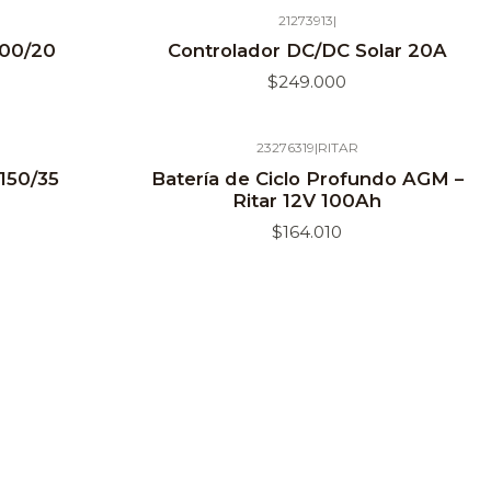
21273913
|
Agotado
100/20
Controlador DC/DC Solar 20A
$249.000
23276319
|
RITAR
 150/35
Batería de Ciclo Profundo AGM –
Ritar 12V 100Ah
$164.010