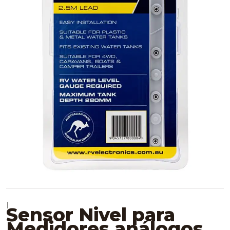
|
Sensor Nivel para
Medidores análogos