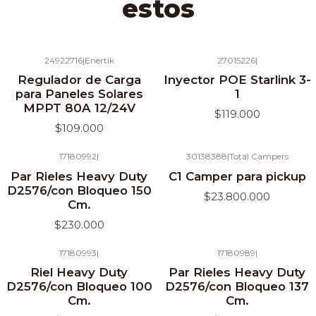
estos
24922716
|
Enertik
27015226
|
Agotado
Agotado
Regulador de Carga
Inyector POE Starlink 3-
para Paneles Solares
1
MPPT 80A 12/24V
$119.000
$109.000
17180992
|
30138388
|
Total Campers
Agotado
Par Rieles Heavy Duty
C1 Camper para pickup
D2576/con Bloqueo 150
$23.800.000
Cm.
$230.000
17180993
|
17180989
|
Agotado
Agotado
Riel Heavy Duty
Par Rieles Heavy Duty
D2576/con Bloqueo 100
D2576/con Bloqueo 137
Cm.
Cm.