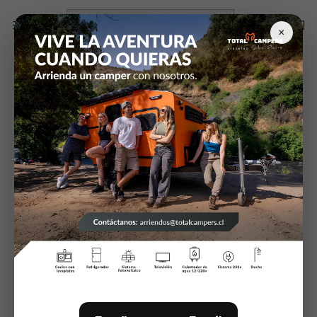
Inicio
Campers y equipamiento
Indicadores Niveles estanques
×
Sensor Nivel para Medidores análogos