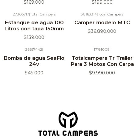
$169.000
$199.000
27305717
|
Total Campers
30163314
|
Total Campers
Agotado
Estanque de agua 100
Camper modelo MTC
Litros con tapa 150mm
$36.890.000
$139.000
26657442
|
17181009
|
Bomba de agua SeaFlo
Totalcampers Tr Trailer
24v
Para 3 Motos Con Carpa
$45.000
$9.990.000