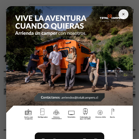
Inicio
Campers y equipamiento
Rieles Heavy Duty
Riel Heavy Duty D2576/con Bloqueo 100 Cm.
×