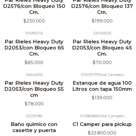
Par Rieles Heavy Duty
Par Rieles Heavy Duty
D2576/con Bloqueo 150
D2576/con Bloqueo 137
Cm.
Cm.
$230.000
$199.000
33218372
|
22945333
|
Agotado
Agotado
Par Rieles Heavy Duty
Par Rieles Heavy Duty
D2053/con Bloqueo 65
D2053/con Bloqueo 45
Cm.
Cm.
$85.000
$70.000
26646313
|
27305717
|
Total Campers
Agotado
Agotado
Par Rieles Heavy Duty
Estanque de agua 100
D2053/con Bloqueo 55
Litros con tapa 150mm
cm
$139.000
$78.000
21273918
|
30138388
|
Total Campers
Agotado
Baño quimico con
C1 Camper para pickup
casette y puerta
$23.800.000