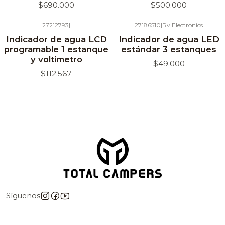
$690.000
$500.000
27212793
|
27186510
|
Rv Electronics
Agotado
Agotado
Indicador de agua LCD
Indicador de agua LED
programable 1 estanque
estándar 3 estanques
y voltimetro
$49.000
$112.567
Síguenos