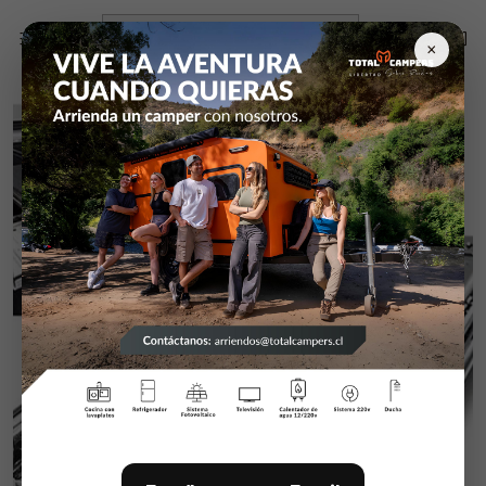
Inicio
Campers y equipamiento
Rieles Heavy Duty
Par Rieles Heavy Duty D2053/con Bloqueo 55 cm
×