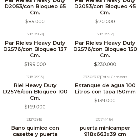
Par Rieles Heavy Duty
Par Rieles Heavy Duty
D2053/con Bloqueo 65
D2053/con Bloqueo 45
Cm.
Cm.
$85.000
$70.000
17180989
|
17180992
|
Agotado
Agotado
Par Rieles Heavy Duty
Par Rieles Heavy Duty
D2576/con Bloqueo 137
D2576/con Bloqueo 150
Cm.
Cm.
$199.000
$230.000
17180993
|
27305717
|
Total Campers
Agotado
Agotado
Riel Heavy Duty
Estanque de agua 100
D2576/con Bloqueo 100
Litros con tapa 150mm
Cm.
$139.000
$169.000
21273918
|
20741464
|
Agotado
Agotado
Baño quimico con
puerta minicamper
casette y puerta
918x663x39 cm