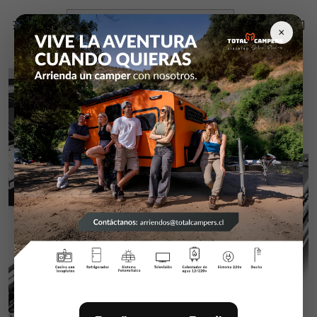
Inicio
Campers y equipamiento
Rieles Heavy Duty
Par Rieles Heavy Duty D2053/con Bloqueo 45 Cm.
×