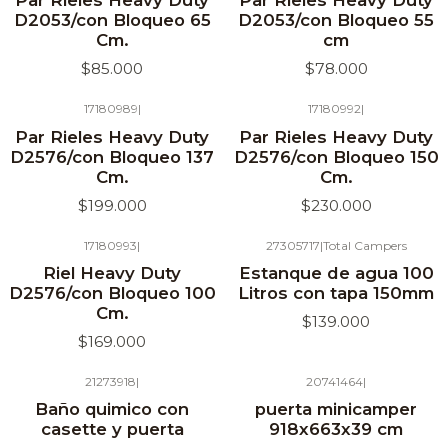
Par Rieles Heavy Duty
Par Rieles Heavy Duty
D2053/con Bloqueo 65
D2053/con Bloqueo 55
Cm.
cm
$85.000
$78.000
17180989
|
17180992
|
Agotado
Agotado
Par Rieles Heavy Duty
Par Rieles Heavy Duty
D2576/con Bloqueo 137
D2576/con Bloqueo 150
Cm.
Cm.
$199.000
$230.000
17180993
|
27305717
|
Total Campers
Agotado
Agotado
Riel Heavy Duty
Estanque de agua 100
D2576/con Bloqueo 100
Litros con tapa 150mm
Cm.
$139.000
$169.000
21273918
|
20741464
|
Agotado
Agotado
Baño quimico con
puerta minicamper
casette y puerta
918x663x39 cm