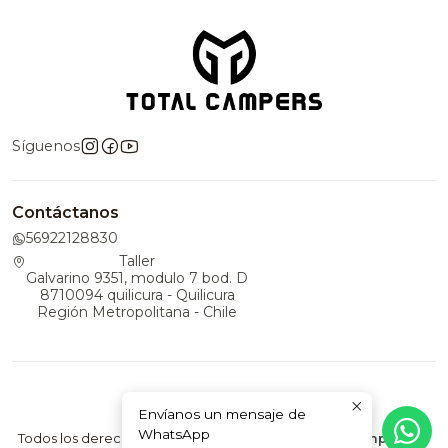
Síguenos
Contáctanos
56922128830
Taller
Galvarino 9351, modulo 7 bod. D
8710094 quilicura - Quilicura
Región Metropolitana - Chile
Envíanos un mensaje de
2026 TotalCampers.
WhatsApp
Todos los derechos reservados.
Desarrollado por Jumpseller
.