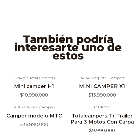
También podría
interesarte uno de
estos
19214793
|
Total Campers
24049222
|
Total Campers
Mini camper H1
MINI CAMPER X1
$10.990.000
$13.990.000
30163314
|
Total Campers
17181009
|
Camper modelo MTC
Totalcampers Tr Trailer
Para 3 Motos Con Carpa
$36.890.000
$9.990.000