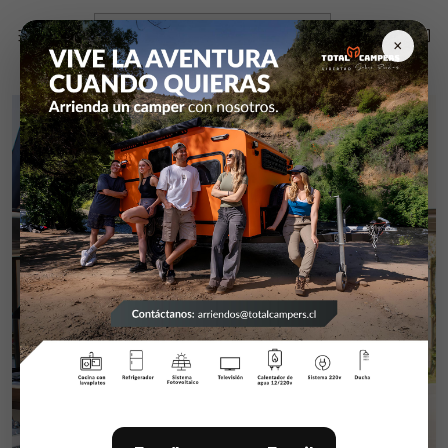
Inicio
Campers y equipamiento
campers
MINI CAMPER H2
×