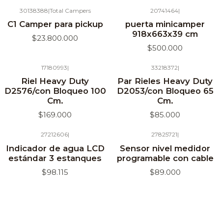
30138388
|
Total Campers
20741464
|
Agotado
C1 Camper para pickup
puerta minicamper
918x663x39 cm
$23.800.000
$500.000
17180993
|
33218372
|
Agotado
Agotado
Riel Heavy Duty
Par Rieles Heavy Duty
D2576/con Bloqueo 100
D2053/con Bloqueo 65
Cm.
Cm.
$169.000
$85.000
27212606
|
27825721
|
Agotado
Indicador de agua LCD
Sensor nivel medidor
estándar 3 estanques
programable con cable
$98.115
$89.000