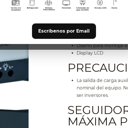
montaje en pared.
VENTAJA
Incremento en la efic
Construcción robusta
Escríbenos por Email
Alta eficiencia
Diseño para montaje 
Display LCD
PRECAUC
La salida de carga au
nominal del equipo. N
ser inversores.
SEGUIDOR
MÁXIMA P