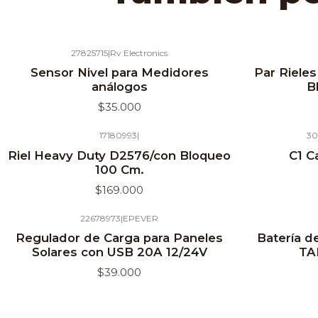
27825715
|
Rv Electronics
Agotado
Sensor Nivel para Medidores
Par Riele
análogos
B
$35.000
17180993
|
30
Agotado
Riel Heavy Duty D2576/con Bloqueo
C1 C
100 Cm.
$169.000
22678973
|
EPEVER
Agotado
Regulador de Carga para Paneles
Batería d
Solares con USB 20A 12/24V
TA
$39.000