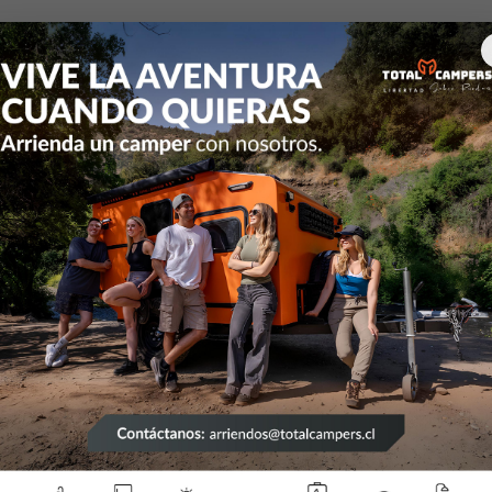
os Electricos
Reguladores de carga
Regulador de Carga para
|
Regulad
Paneles
80A 12/
Mostrar stock de ubicac
DESCRIPCIÓN
Corriente de salida: 80A. 
Display LCD. Construcción 
automático. Incluye sensor