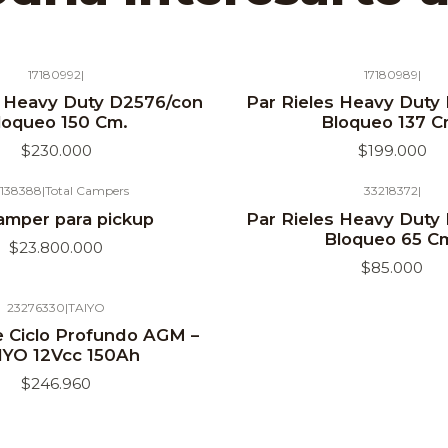
17180992
|
17180989
|
Agotado
s Heavy Duty D2576/con
Par Rieles Heavy Duty
loqueo 150 Cm.
Bloqueo 137 C
$230.000
$199.000
138388
|
Total Campers
33218372
|
Agotado
amper para pickup
Par Rieles Heavy Duty
Bloqueo 65 C
$23.800.000
$85.000
23276330
|
TAIYO
e Ciclo Profundo AGM –
IYO 12Vcc 150Ah
$246.960