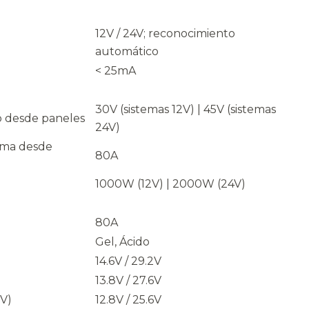
12V / 24V; reconocimiento
automático
< 25mA
30V (sistemas 12V) | 45V (sistemas
o desde paneles
24V)
ima desde
80A
l
1000W (12V) | 2000W (24V)
80A
Gel, Ácido
14.6V / 29.2V
13.8V / 27.6V
RV)
12.8V / 25.6V