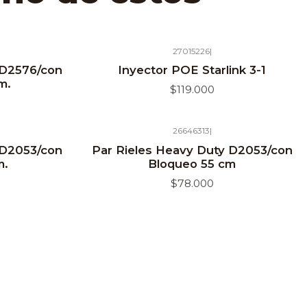
27015226
|
Agotado
 D2576/con
Inyector POE Starlink 3-1
m.
$119.000
26646313
|
Agotado
 D2053/con
Par Rieles Heavy Duty D2053/con
m.
Bloqueo 55 cm
$78.000