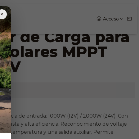
 Paneles Solares MPPT 80A 12/24V
×
Acceso
or de Carga para
 Solares MPPT
24V
iones
Potencia de entrada: 1000W (12V) / 2000W (24V). Con
robusta y alta eficiencia. Reconocimiento de voltaje
 de temperatura y una salida auxiliar. Permite