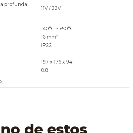
ga profunda
11V / 22V
-40°C ~ +50°C
16 mm²
IP22
197 x 176 x 94
0.8
O
uno de estos