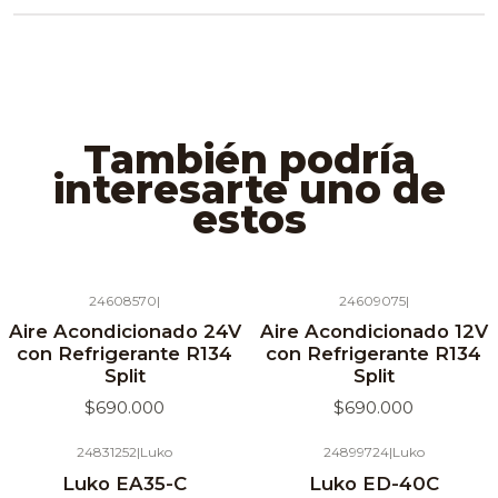
También podría
interesarte uno de
estos
24608570
|
24609075
|
Agotado
Agotado
Aire Acondicionado 24V
Aire Acondicionado 12V
con Refrigerante R134
con Refrigerante R134
Split
Split
$690.000
$690.000
24831252
|
Luko
24899724
|
Luko
Agotado
Luko EA35-C
Luko ED-40C