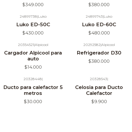
$349.000
$380.000
24899738
|
Luko
24899743
|
Luko
Luko ED-50C
Luko ED-60C
$430.000
$480.000
20354521
|
Alpicool
20292582
|
Alpicool
Agotado
Agotado
Cargador Alpicool para
Refrigerador D30
auto
$380.000
$14.000
20328448
|
20328543
|
Agotado
Agotado
Ducto para calefactor 5
Celosia para Ducto
metros
Calefactor
$30.000
$9.900