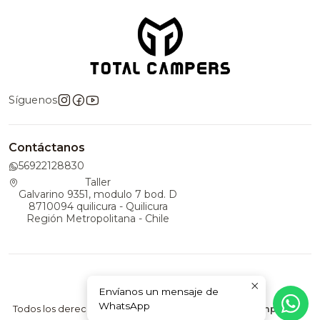
Síguenos
Contáctanos
56922128830
Taller
Galvarino 9351, modulo 7 bod. D
8710094 quilicura - Quilicura
Región Metropolitana - Chile
Envíanos un mensaje de
2026 TotalCampers.
WhatsApp
Todos los derechos reservados.
Desarrollado por Jumpseller
.