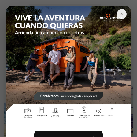
Inicio
Campers y equipamiento
Agua
Bomba de agua SeaFlo 24v
×