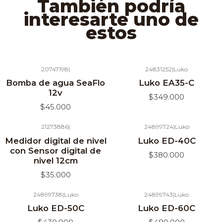
También podría
interesarte uno de
estos
20747198
|
24831252
|
Luko
Agotado
Bomba de agua SeaFlo
Luko EA35-C
12v
$349.000
$45.000
21273886
|
24899724
|
Luko
Agotado
Medidor digital de nivel
Luko ED-40C
con Sensor digital de
$380.000
nivel 12cm
$35.000
24899738
|
Luko
24899743
|
Luko
Luko ED-50C
Luko ED-60C