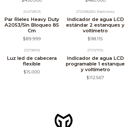
$430.000
$480.000
20472801
|
27212562
|
Rv Electronics
Agotado
Par Rieles Heavy Duty
Indicador de agua LCD
A2053/Sin Bloqueo 85
estándar 2 estanques y
Cm
voltimetro
$89.999
$98.115
21273893
|
27212793
|
Agotado
Agotado
Luz led de cabecera
Indicador de agua LCD
flexible
programable 1 estanque
y voltimetro
$15.000
$112.567