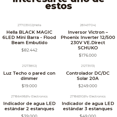
estos
27703902
|
Hella
28149704
|
Hella BLACK MAGIC
Inversor Victron –
6LED Mini Barra - Flood
Phoenix Inverter 12/500
Beam Embutido
230V VE.Direct
SCHUKO
$82.442
$176.000
21273892
|
21273913
|
Agotado
Agotado
Luz Techo o pared con
Controlador DC/DC
dimmer
Solar 20A
$19.000
$249.000
27186498
|
Rv Electronics
27186510
|
Rv Electronics
Agotado
Indicador de agua LED
Indicador de agua LED
estándar 2 estanques
estándar 3 estanques
$39.000
$49.000