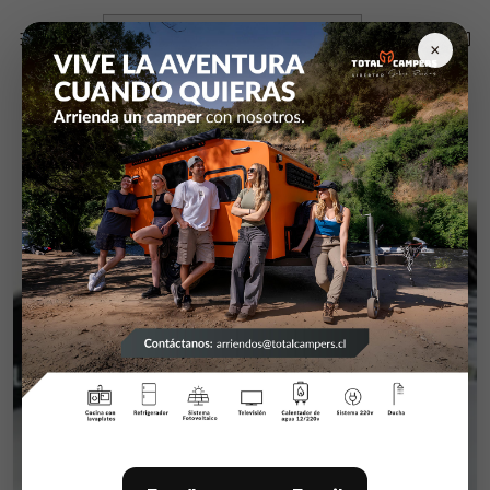
Inicio
Campers y equipamiento
campers
Claraboyas
Claraboya Freucamp
×