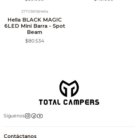
27703816
|
Hella
Hella BLACK MAGIC
6LED Mini Barra - Spot
Beam
$80.534
Síguenos
Contáctanos