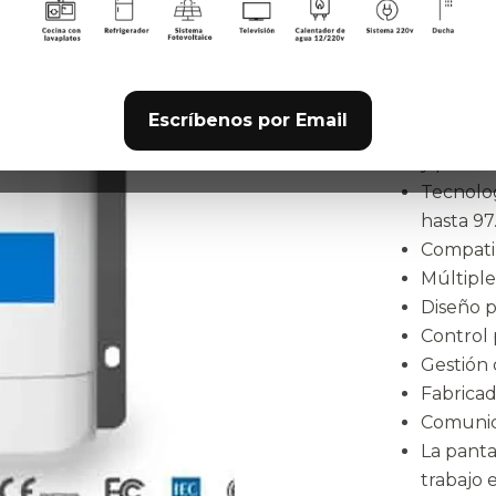
20% más. Re
salida auxil
ecnologí
Escríbenos por Email
Permite 
y precis
Tecnolog
hasta 97
Compatib
Múltiple
Diseño 
Control 
Gestión 
Fabricad
Comunic
La panta
trabajo 