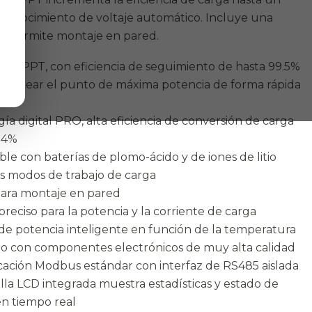
conocimiento de voltaje automático. Incluye una
iar. Permite montaje en pared.
a MPPT, con eficiencia de seguimiento de hasta 99.5%
rastrear el punto de máxima potencia de forma rápida
a
ía digital PRO, alta eficiencia de conversión de carga
.4%
le con baterías de plomo-ácido y de iones de litio
s modos de trabajo de carga
para montaje en pared
preciso para la potencia y la corriente de carga
de potencia inteligente en función de la temperatura
o con componentes electrónicos de muy alta calidad
ación Modbus estándar con interfaz de RS485 aislada
lla LCD integrada muestra estadísticas y estado de
en tiempo real