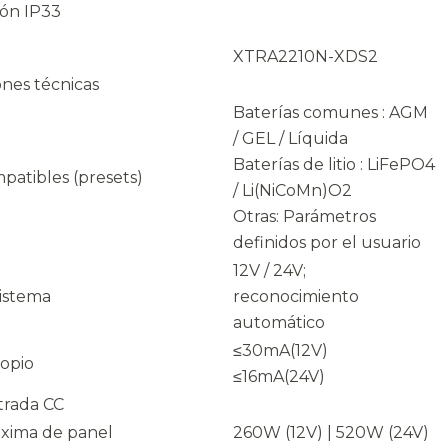
ión IP33
XTRA2210N-XDS2
ones técnicas
Baterías comunes : AGM
/ GEL / Líquida
Baterías de litio : LiFePO4
patibles (presets)
/ Li(NiCoMn)O2
Otras: Parámetros
definidos por el usuario
12V / 24V;
sistema
reconocimiento
automático
≤30mA(12V)
opio
≤16mA(24V)
trada CC
xima de panel
260W (12V) | 520W (24V)