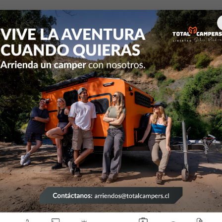
s Electricos
Reguladores de carga
Controlador de Carga par
|
Con
Car
Sol
12/
Mostrar 
DESCRIPCIÓN
Corriente de
La tecnologí