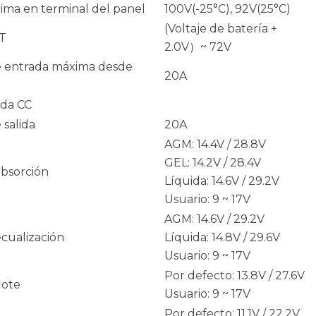
ima en terminal del panel
100V(-25°C), 92V(25°C)
(Voltaje de batería +
T
2.0V）~ 72V
e entrada máxima desde
20A
ida CC
 salida
20A
AGM: 14.4V / 28.8V
GEL: 14.2V / 28.4V
absorción
Líquida: 14.6V / 29.2V
Usuario: 9 ~ 17V
AGM: 14.6V / 29.2V
ecualización
Líquida: 14.8V / 29.6V
Usuario: 9 ~ 17V
Por defecto: 13.8V / 27.6V
lote
Usuario: 9 ~ 17V
Por defecto: 11.1V / 22.2V