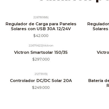
22678988
|
Agotado
Agotado
Regulador de Carga para Paneles
Regulador
Solares con USB 30A 12/24V
Solares
$42.000
22679622
|
Victron
Victron Smartsolar 150/35
Victr
$297.000
21273913
|
Agotado
Controlador DC/DC Solar 20A
Batería d
R
$249.000