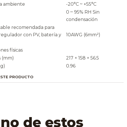
a ambiente
-20°C ~ +55°C
0 ~ 95% RH Sin
condensación
cable recomendada para
regulador con PV, batería y
10AWG (6mm²)
nes físicas
s (mm)
217 × 158 × 56.5
kg)
0.96
ESTE PRODUCTO
uno de estos