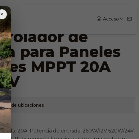
a Paneles Solares MPPT 20A 12/24V
×
Acceso
trolador de
ga para Paneles
ares MPPT 20A
24V
stock de ubicaciones
 salida: 20A. Potencia de entrada: 260W/12V 520W/24V.
a MPPT incrementa la eficiencia de carga hasta un