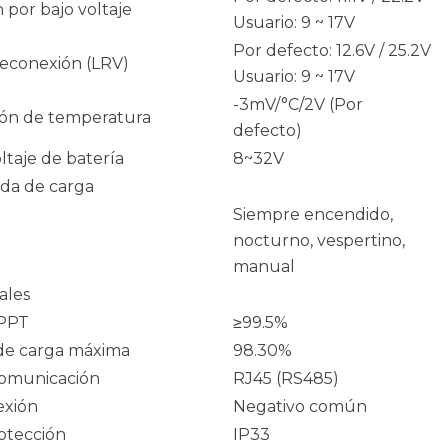
por bajo voltaje
Usuario: 9 ~ 17V
Por defecto: 12.6V / 25.2V
reconexión (LRV)
Usuario: 9 ~ 17V
-3mV/°C/2V (Por
ón de temperatura
defecto)
ltaje de batería
8~32V
ida de carga
Siempre encendido,
nocturno, vespertino,
manual
ales
MPPT
≥99.5%
de carga máxima
98.30%
comunicación
RJ45 (RS485)
exión
Negativo común
otección
IP33