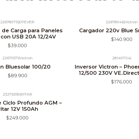
22678973
|
EPEVER
22678946
|
Victron
Agotado
 de Carga para Paneles
Cargador 220v Blue S
 con USB 20A 12/24V
$140.900
$39.000
22679571
|
Victron
28149704
|
on Bluesolar 100/20
Inversor Victron – Phoe
12/500 230V VE.Dire
$89.900
$176.000
23276359
|
RITAR
e Ciclo Profundo AGM –
itar 12V 150Ah
$249.000