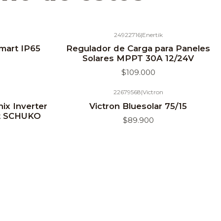
24922716
|
Enertik
Agotado
mart IP65
Regulador de Carga para Paneles
Solares MPPT 30A 12/24V
$109.000
22679568
|
Victron
Agotado
nix Inverter
Victron Bluesolar 75/15
ct SCHUKO
$89.900