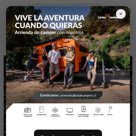
Inicio
Exterior Camper RV camioneta
Hella
Hella BLACK MAGIC 6LED Mini Barra - Flood Beam
×