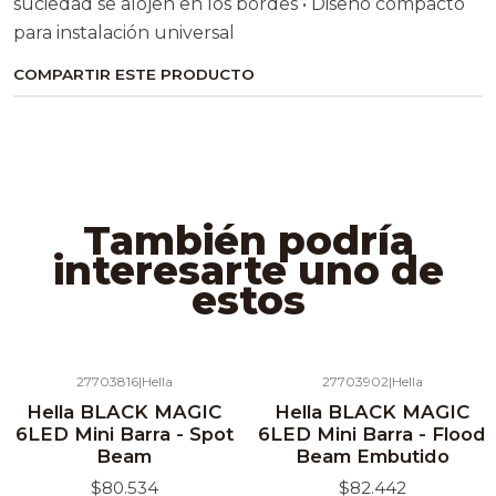
suciedad se alojen en los bordes • Diseño compacto
para instalación universal
COMPARTIR ESTE PRODUCTO
También podría
interesarte uno de
estos
27703816
|
Hella
27703902
|
Hella
Hella BLACK MAGIC
Hella BLACK MAGIC
6LED Mini Barra - Spot
6LED Mini Barra - Flood
Beam
Beam Embutido
$80.534
$82.442