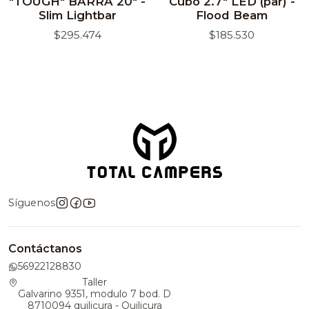
"TOUGH" BARRA 20" -
Cubo 2.7" LED (par) -
Slim Lightbar
Flood Beam
$295.474
$185.530
Síguenos
Contáctanos
56922128830
Taller
Galvarino 9351, modulo 7 bod. D
8710094 quilicura - Quilicura