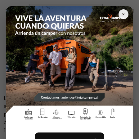
Inicio
Post
Chile entre los 10 países más lindos del mundo
×
PUBLICADO EL 29/9/2024
Chile entre los 10
países más lindos del
mundo
Post
La reconocida guía turística británica Rough Guides,
actualizo este mes de noviembre su ranking de los
países mas bonitos del mundo para visitar, donde
destaca nuevamente Chile en el lugar numero
11 entre otros 20 países.