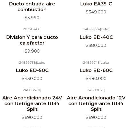
Ducto entrada aire
Luko EA35-C
combustion
$349.000
$5.990
20328460
|
24899724
|
Luko
Agotado
Agotado
Division Y para ducto
Luko ED-40C
calefactor
$380.000
$9.900
24899738
|
Luko
24899743
|
Luko
Luko ED-50C
Luko ED-60C
$430.000
$480.000
24608570
|
24609075
|
Agotado
Agotado
Aire Acondicionado 24V
Aire Acondicionado 12V
con Refrigerante R134
con Refrigerante R134
Split
Split
$690.000
$690.000