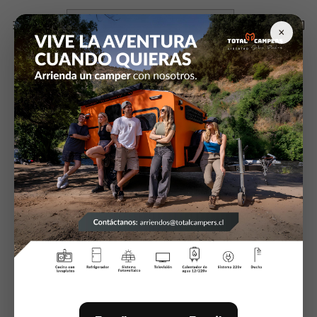
Inicio
Campers y equipamiento
Calefaccion y Aire acondicionado
×
Celosia para Ducto Calefactor