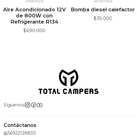
21460923
|
20747052
|
Agotado
Aire Acondicionado 12V
Bomba diesel calefactor
de 800W con
$35.000
Refrigerante R134
$690.000
Síguenos
Contáctanos
56922128830