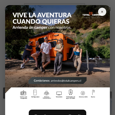
Inicio
Campers y equipamiento
Estanques agua
Estanque de agua 140 Litros
×