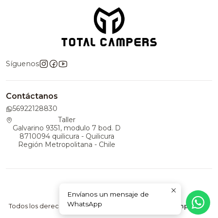
Síguenos
Contáctanos
56922128830
Taller
Galvarino 9351, modulo 7 bod. D
8710094 quilicura - Quilicura
Región Metropolitana - Chile
Envíanos un mensaje de
2026 TotalCampers.
WhatsApp
Todos los derechos reservados.
Desarrollado por Jumpseller
.