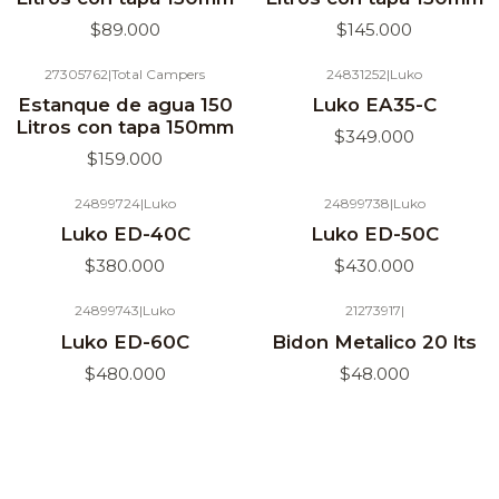
$89.000
$145.000
27305762
|
Total Campers
24831252
|
Luko
Agotado
Estanque de agua 150
Luko EA35-C
Litros con tapa 150mm
$349.000
$159.000
24899724
|
Luko
24899738
|
Luko
Agotado
Luko ED-40C
Luko ED-50C
$380.000
$430.000
24899743
|
Luko
21273917
|
Agotado
Luko ED-60C
Bidon Metalico 20 lts
$480.000
$48.000