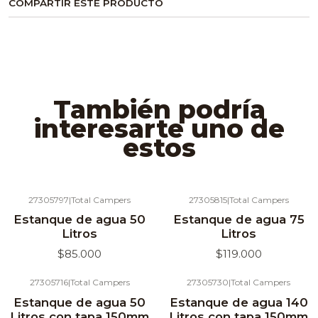
COMPARTIR ESTE PRODUCTO
También podría
interesarte uno de
estos
27305797
|
Total Campers
27305815
|
Total Campers
Agotado
Agotado
Estanque de agua 50
Estanque de agua 75
Litros
Litros
$85.000
$119.000
27305716
|
Total Campers
27305730
|
Total Campers
Agotado
Agotado
Estanque de agua 50
Estanque de agua 140
Litros con tapa 150mm
Litros con tapa 150mm