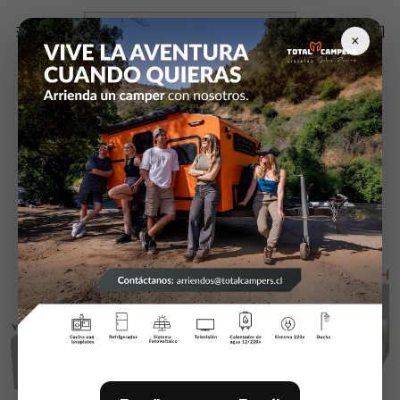
Inicio
Campers y equipamiento
Estanques agua
Estanque de agua 75 Litros
×