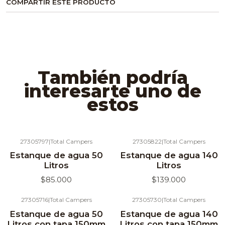
COMPARTIR ESTE PRODUCTO
También podría
interesarte uno de
estos
27305797
|
Total Campers
27305822
|
Total Campers
Agotado
Agotado
Estanque de agua 50
Estanque de agua 140
Litros
Litros
$85.000
$139.000
27305716
|
Total Campers
27305730
|
Total Campers
Agotado
Agotado
Estanque de agua 50
Estanque de agua 140
Litros con tapa 150mm
Litros con tapa 150mm