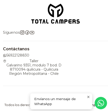
Síguenos
Contáctanos
56922128830
Taller
Galvarino 9351, modulo 7 bod. D
8710094 quilicura - Quilicura
Región Metropolitana - Chile
Envíanos un mensaje de
2026 TotalCampers.
WhatsApp
Todos los derechos reservados.
Desarrollado por Jumpseller
.