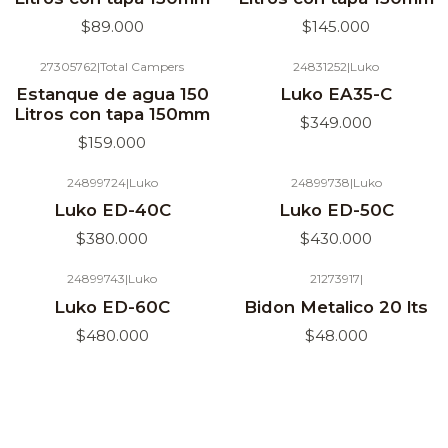
$89.000
$145.000
27305762
|
Total Campers
24831252
|
Luko
Agotado
Estanque de agua 150
Luko EA35-C
Litros con tapa 150mm
$349.000
$159.000
24899724
|
Luko
24899738
|
Luko
Agotado
Luko ED-40C
Luko ED-50C
$380.000
$430.000
24899743
|
Luko
21273917
|
Agotado
Luko ED-60C
Bidon Metalico 20 lts
$480.000
$48.000