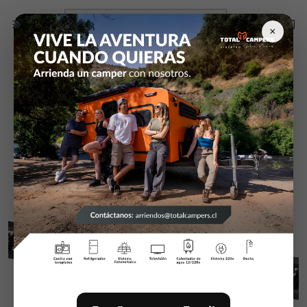
Inicio
Exterior Camper RV camioneta
Hella
Hella BLACK MAGIC "TOUGH" BARRA 32" - Slim Curved
×
Lightbar