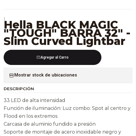
|
Hella BLACK MAGIC
"TOUGH" BARRA 32" -
Slim Curved Lightbar
Agregar al Carro
Mostrar stock de ubicaciones
DESCRIPCIÓN
33 LED de alta intensidad
Función de iluminación: Luz combo: Spot al centro y
Flood en los extremos
Carcasa de aluminio fundido a presión
Soporte de montaje de acero inoxidable negro y