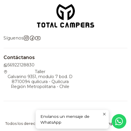
Síguenos
Contáctanos
56922128830
Taller
Galvarino 9351, modulo 7 bod. D
8710094 quilicura - Quilicura
Región Metropolitana - Chile
Envíanos un mensaje de
2026 TotalCampers.
WhatsApp
Todos los derechos reservados.
Desarrollado por Jumpseller
.