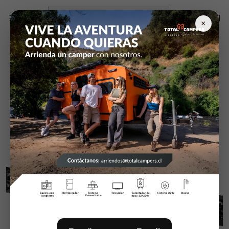
Inicio
Exterior Camper RV camioneta
Hella
Hella BLACK MAGIC "TOUGH" BARRA 50" - Double Curved
×
Lightbar