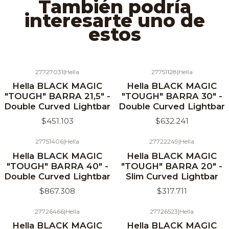
También podría
interesarte uno de
estos
27727031
|
Hella
27751128
|
Hella
Hella BLACK MAGIC
Hella BLACK MAGIC
"TOUGH" BARRA 21,5" -
"TOUGH" BARRA 30" -
Double Curved Lightbar
Double Curved Lightbar
$451.103
$632.241
27751406
|
Hella
27722249
|
Hella
Hella BLACK MAGIC
Hella BLACK MAGIC
"TOUGH" BARRA 40" -
"TOUGH" BARRA 20" -
Double Curved Lightbar
Slim Curved Lightbar
$867.308
$317.711
27726466
|
Hella
27726523
|
Hella
Hella BLACK MAGIC
Hella BLACK MAGIC