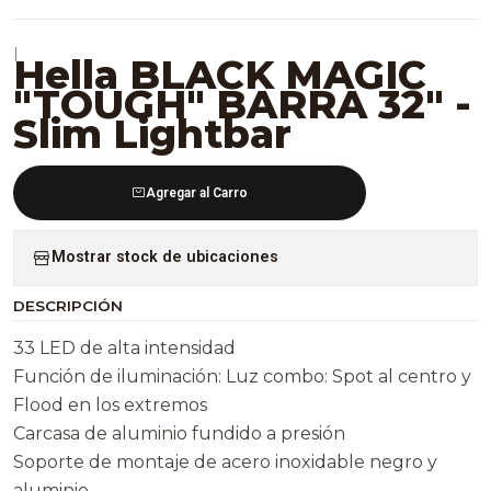
|
Hella BLACK MAGIC
"TOUGH" BARRA 32" -
Slim Lightbar
Agregar al Carro
Mostrar stock de ubicaciones
DESCRIPCIÓN
33 LED de alta intensidad
Función de iluminación: Luz combo: Spot al centro y
Flood en los extremos
Carcasa de aluminio fundido a presión
Soporte de montaje de acero inoxidable negro y
aluminio