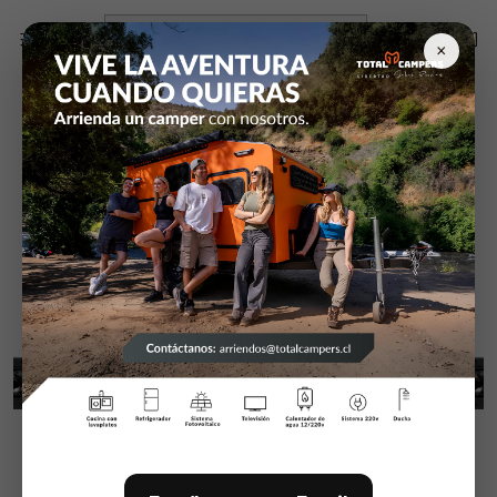
Inicio
Exterior Camper RV camioneta
Hella
Hella BLACK MAGIC "TOUGH" BARRA 32" - Slim Lightbar
×