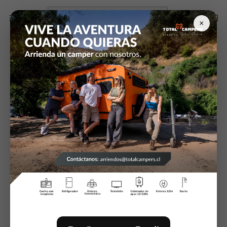
Inicio
Pintura y Masillas
Kit RAPTOR 1L NEGRO
×