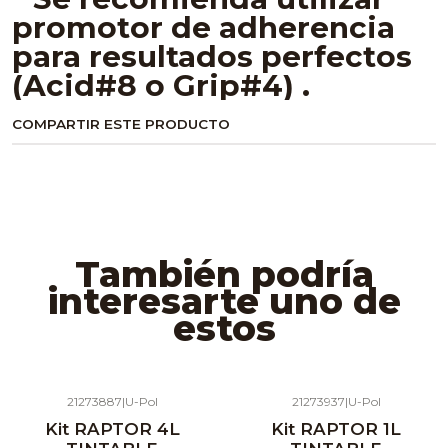
promotor de adherencia
para resultados perfectos
(Acid#8 o Grip#4) .
COMPARTIR ESTE PRODUCTO
También podría
interesarte uno de
estos
21273887
|
U-Pol
21273937
|
U-Pol
Agotado
Agotado
Kit RAPTOR 4L
Kit RAPTOR 1L