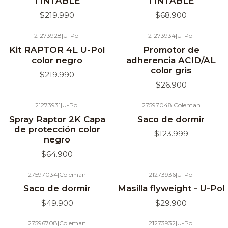
TINTABLE
TINTABLE
$219.990
$68.900
21273928
|
U-Pol
21273934
|
U-Pol
Agotado
Agotado
Kit RAPTOR 4L U-Pol
Promotor de
color negro
adherencia ACID/AL
color gris
$219.990
$26.900
21273931
|
U-Pol
27597048
|
Coleman
Agotado
Agotado
Spray Raptor 2K Capa
Saco de dormir
de protección color
$123.999
negro
$64.900
27597034
|
Coleman
21273936
|
U-Pol
Agotado
Agotado
Saco de dormir
Masilla flyweight - U-Pol
$49.900
$29.900
27596708
|
Coleman
21273932
|
U-Pol