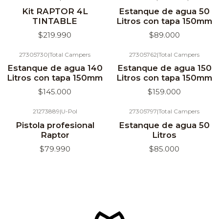
Agotado
Agotado
Kit RAPTOR 4L
Estanque de agua 50
TINTABLE
Litros con tapa 150mm
$219.990
$89.000
27305730
|
Total Campers
27305762
|
Total Campers
Agotado
Agotado
Estanque de agua 140
Estanque de agua 150
Litros con tapa 150mm
Litros con tapa 150mm
$145.000
$159.000
21273889
|
U-Pol
27305797
|
Total Campers
Agotado
Agotado
Pistola profesional
Estanque de agua 50
Raptor
Litros
$79.990
$85.000