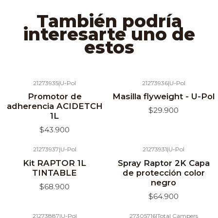
También podría
interesarte uno de
estos
21273935
|
U-Pol
21273936
|
U-Pol
Agotado
Agotado
Promotor de
Masilla flyweight - U-Pol
adherencia ACIDETCH
$29.900
1L
$43.900
21273937
|
U-Pol
21273931
|
U-Pol
Agotado
Agotado
Kit RAPTOR 1L
Spray Raptor 2K Capa
TINTABLE
de protección color
negro
$68.900
$64.900
21273887
|
U-Pol
27305716
|
Total Campers