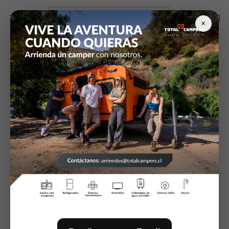
Inicio
Pintura y Masillas
Promotor de adherencia ACID/AL color gris
×