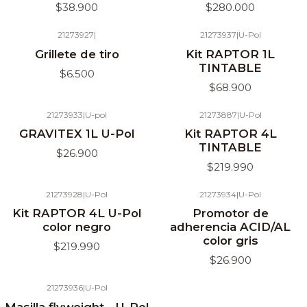
$38.900
$280.000
21273927
|
21273937
|
U-Pol
Agotado
Grillete de tiro
Kit RAPTOR 1L
TINTABLE
$6.500
$68.900
21273933
|
U-pol
21273887
|
U-Pol
Agotado
Agotado
GRAVITEX 1L U-Pol
Kit RAPTOR 4L
TINTABLE
$26.900
$219.990
21273928
|
U-Pol
21273934
|
U-Pol
Agotado
Agotado
Kit RAPTOR 4L U-Pol
Promotor de
color negro
adherencia ACID/AL
color gris
$219.990
$26.900
21273936
|
U-Pol
Agotado
Masilla flyweight - U-Pol