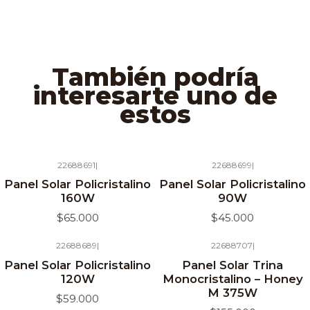
También podría
interesarte uno de
estos
22688691
|
22688699
|
Agotado
Panel Solar Policristalino
Panel Solar Policristalino
160W
90W
$65.000
$45.000
22688689
|
22688707
|
Panel Solar Policristalino
Panel Solar Trina
120W
Monocristalino – Honey
M 375W
$59.000