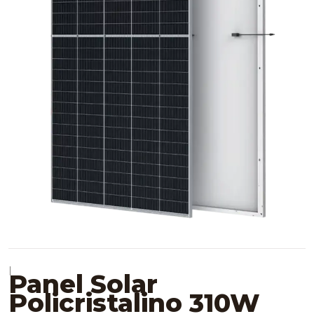
|
Panel Solar
Policristalino 310W