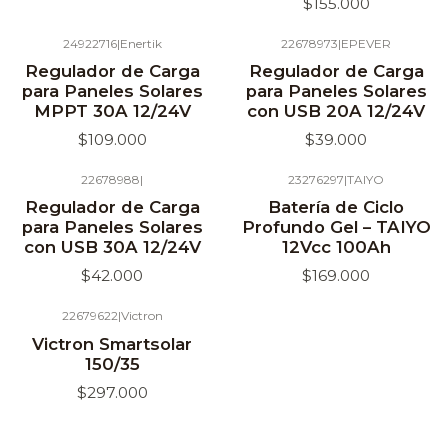
$155.000
24922716
|
Enertik
22678973
|
EPEVER
Agotado
Agotado
Regulador de Carga
Regulador de Carga
para Paneles Solares
para Paneles Solares
MPPT 30A 12/24V
con USB 20A 12/24V
$109.000
$39.000
22678988
|
23276297
|
TAIYO
Agotado
Regulador de Carga
Batería de Ciclo
para Paneles Solares
Profundo Gel – TAIYO
con USB 30A 12/24V
12Vcc 100Ah
$42.000
$169.000
22679622
|
Victron
Victron Smartsolar
150/35
$297.000