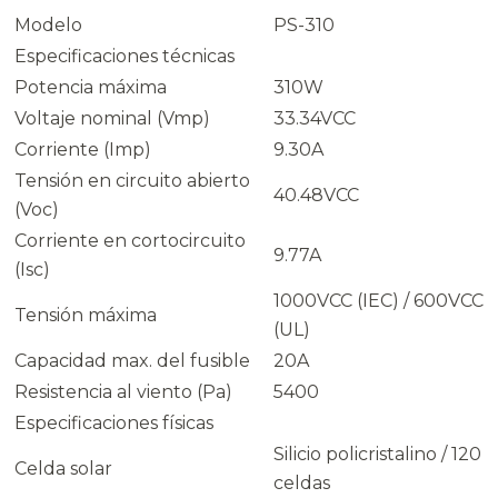
Modelo
PS-310
Especificaciones técnicas
Potencia máxima
310W
Voltaje nominal (Vmp)
33.34VCC
Corriente (Imp)
9.30A
Tensión en circuito abierto
40.48VCC
(Voc)
Corriente en cortocircuito
9.77A
(Isc)
1000VCC (IEC) / 600VCC
Tensión máxima
(UL)
Capacidad max. del fusible
20A
Resistencia al viento (Pa)
5400
Especificaciones físicas
Silicio policristalino / 120
Celda solar
celdas