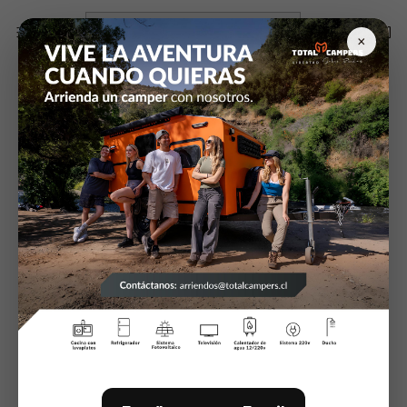
Inicio
Energia Fotovoltaica e Insumos Electricos
Panel Solar
Panel Solar Policristalino 310W
×