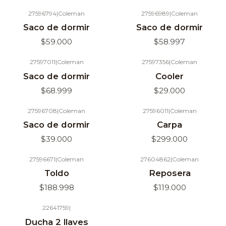
27596794
|
Coleman
27596989
|
Coleman
Agotado
Agotado
Saco de dormir
Saco de dormir
$59.000
$58.997
27597011
|
Coleman
27597356
|
Coleman
Agotado
Agotado
Saco de dormir
Cooler
$68.999
$29.000
27596708
|
Coleman
27596011
|
Coleman
Agotado
Agotado
Saco de dormir
Carpa
$39.000
$299.000
27596671
|
Coleman
27604862
|
Coleman
Agotado
Agotado
Toldo
Reposera
$188.998
$119.000
22641759
|
Ducha 2 llaves