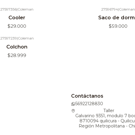
27597356
|
Coleman
27596794
|
Coleman
Agotado
Cooler
Saco de dorm
$29.000
$59.000
27597239
|
Coleman
Colchon
$28.999
Contáctanos
56922128830
Taller
Galvarino 9351, modulo 7 bo
8710094 quilicura - Quilicu
Región Metropolitana - Chi