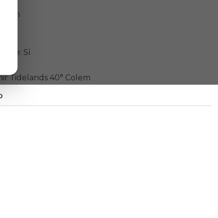
00 cm
4°C
porte: Sí
mir Tidelands 40° Colem
O