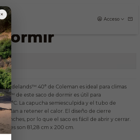
×
Acceso
 dormir
iones
mia Tidelands™ 40° de Coleman es ideal para climas
therm™ de este saco de dormir es útil para
mo 4°C. La capucha semiesculpida y el tubo de
udan a retener el calor. El diseño de cierre
anches, por lo que el saco es fácil de abrir y cerrar.
iones son 81,28 cm x 200 cm.