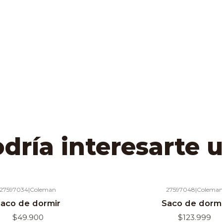
ría interesarte 
27597034
|
Coleman
27597048
|
Colema
Agotado
aco de dormir
Saco de dorm
$49.900
$123.999