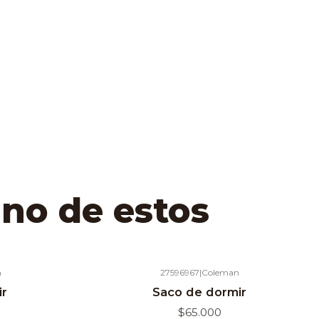
uno de estos
n
27596967
|
Coleman
Agotado
ir
Saco de dormir
$65.000