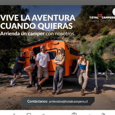
Inicio
Articulos de Camping
Sacos de dormir
Saco de dormir
|
Saco de
Mostrar stock de ubicac
DESCRIPCIÓN
El saco de dormir tipo mo
fríos. El aislamiento Cole
temperaturas tan bajas co
ventilación Thermolock™ ay
patentado ZipPlow evita eng
Forma de mamá: las dimens