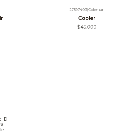
27597403
|
Coleman
Agotado
ir
Cooler
$45.000
d. D
ra
le