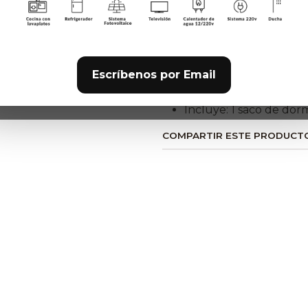
Capacidad: 1 persona.
Medidas: 81,28 cm x 2
Temperatura mínima: 
Bolsillo interior: Sí
Incluye bolsa de trans
Escríbenos por Email
Forma: momia
Incluye: 1 saco de dor
COMPARTIR ESTE PRODUCT