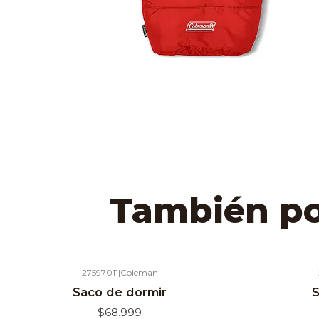
También pod
27597011
|
Coleman
Agotado
Agotado
Saco de dormir
S
$68.999