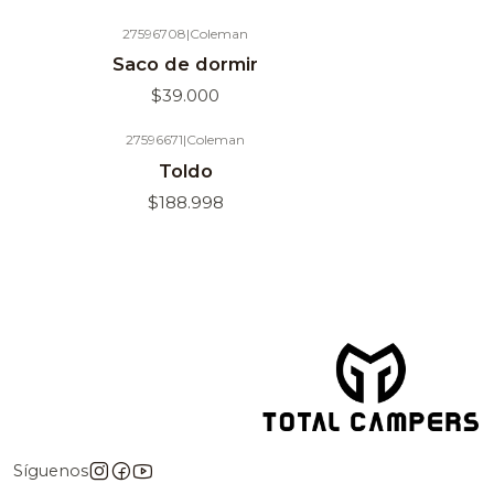
27596708
|
Coleman
Agotado
Agotado
Saco de dormir
$39.000
27596671
|
Coleman
Agotado
Agotado
Toldo
$188.998
Síguenos