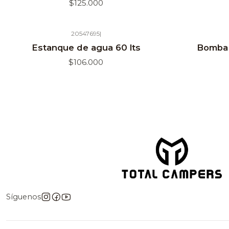
$125.000
20547695
|
Agotado
Estanque de agua 60 lts
Bomba 
$106.000
Síguenos