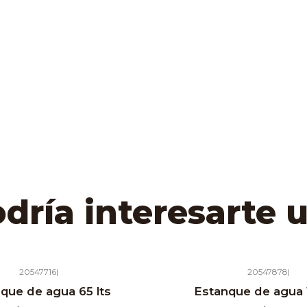
ría interesarte 
20547716
|
20547878
|
Agotado
que de agua 65 lts
Estanque de agua 1