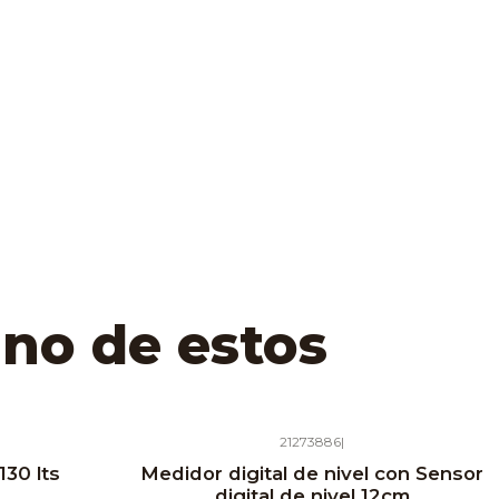
uno de estos
21273886
|
30 lts
Medidor digital de nivel con Sensor
digital de nivel 12cm