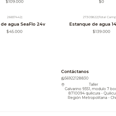
$109.000
$0
26657442
|
27305822
|
Total Camp
Agotado
de agua SeaFlo 24v
Estanque de agua 14
$45.000
$139.000
Contáctanos
56922128830
Taller
Galvarino 9351, modulo 7 bo
8710094 quilicura - Quilicu
Región Metropolitana - Chi