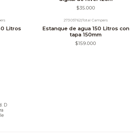
$35.000
ers
27305762
|
Total Campers
Agotado
0 Litros
Estanque de agua 150 Litros con
tapa 150mm
$159.000
d. D
ra
le