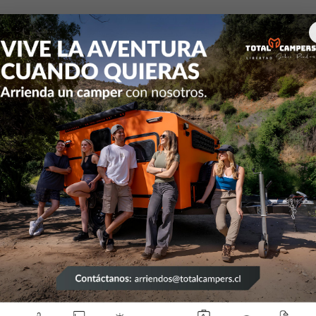
Campers y equipamiento
Estanques agua
Estanque de agua 
|
Est
150 
Mostrar 
DESCRIPCIÓN
Disfruta de 
Estanque de 
estanque, c
7,9 kg, es e
capacidad de