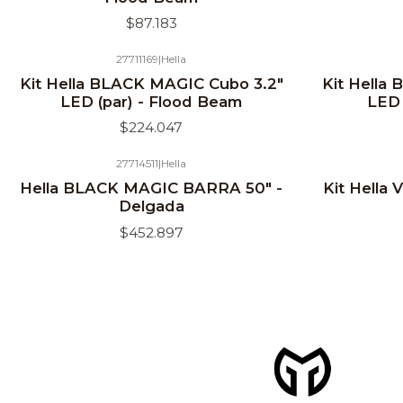
$87.183
27711169
|
Hella
Kit Hella BLACK MAGIC Cubo 3.2"
Kit Hella
LED (par) - Flood Beam
LED 
$224.047
27714511
|
Hella
Hella BLACK MAGIC BARRA 50" -
Kit Hella 
Delgada
$452.897