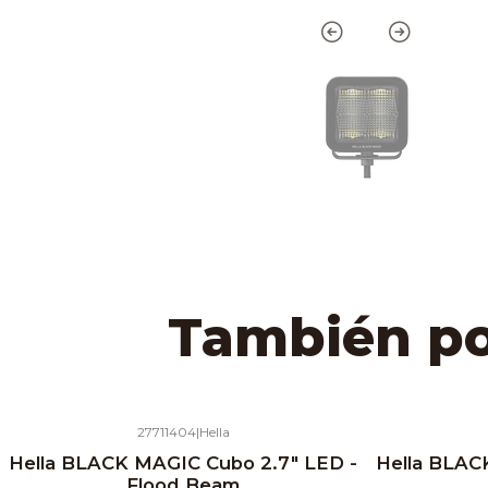
También pod
27711404
|
Hella
Hella BLACK MAGIC Cubo 2.7" LED -
Hella BLAC
Flood Beam