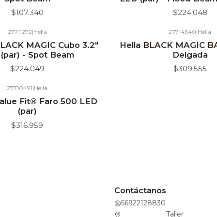
$107.340
$224.048
27711272
|
Hella
27714340
|
Hella
 BLACK MAGIC Cubo 3.2"
Hella BLACK MAGIC BA
(par) - Spot Beam
Delgada
$224.049
$309.555
27710491
|
Hella
Value Fit® Faro 500 LED
(par)
$316.959
Contáctanos
56922128830
Taller