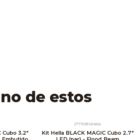
uno de estos
27711080
|
Hella
 Cubo 3.2"
Kit Hella BLACK MAGIC Cubo 2.7"
m Embutido
LED (par) - Flood Beam