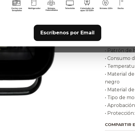
total, inclu
bordes comp
Caracterist
Escríbenos por Email
• Voltaje: 10
• Salida de 
• Patrón de 
• Consumo d
• Temperatur
• Material d
negro
• Material de
• Tipo de mo
• Aprobación
• Protección
COMPARTIR 