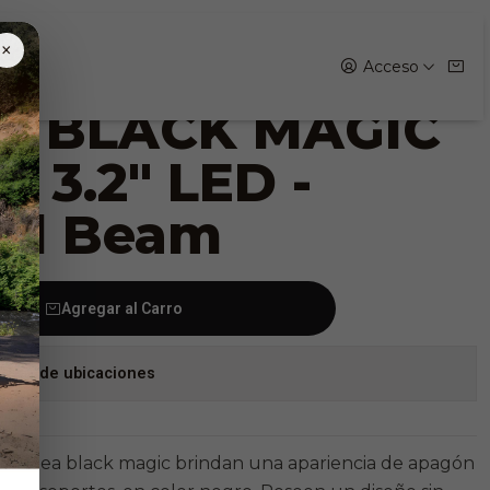
ED - Flood Beam
×
Acceso
la BLACK MAGIC
o 3.2" LED -
od Beam
Agregar al Carro
stock de ubicaciones
 la línea black magic brindan una apariencia de apagón