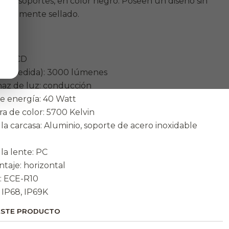
so sus soportes, en color negro. Poseen un diseño sin
letamente sellado.
icas
-30 VCD
luz (medida): 3000 lúmenes
haz de luz: conducción
e energía: 40 Watt
a de color: 5700 Kelvin
e la carcasa: Aluminio, soporte de acero inoxidable
 la lente: PC
ntaje: horizontal
: ECE-R10
: IP68, IP69K
ESTE PRODUCTO