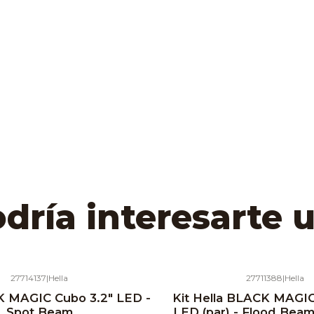
ría interesarte 
27714137
|
Hella
27711388
|
Hella
K MAGIC Cubo 3.2" LED -
Kit Hella BLACK MAGIC
Spot Beam
LED (par) - Flood Bea