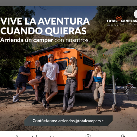
 Camper RV camioneta
Hella
Hella BLACK MAGIC Cubo 3.2" L
|
Hel
Cub
Flo
Mostrar 
DESCRIPCIÓN
Los faros de