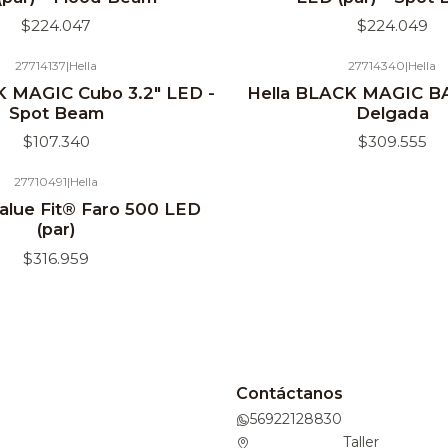
$224.047
$224.049
27714137
|
Hella
27714340
|
Hella
K MAGIC Cubo 3.2" LED -
Hella BLACK MAGIC BA
Spot Beam
Delgada
$107.340
$309.555
27710491
|
Hella
Value Fit® Faro 500 LED
(par)
$316.959
Contáctanos
56922128830
Taller