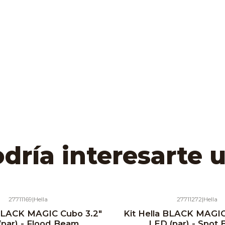
ría interesarte 
27711169
|
Hella
27711272
|
Hella
 BLACK MAGIC Cubo 3.2"
Kit Hella BLACK MAGIC
(par) - Flood Beam
LED (par) - Spot