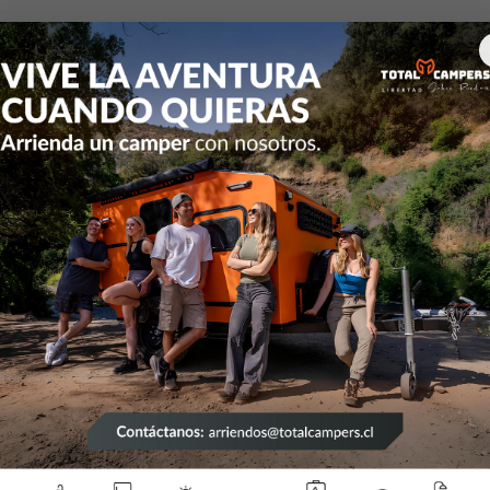
RV camioneta
Hella
Kit Hella BLACK MAGIC Cubo 3.2" LED (pa
|
Kit
MAG
LED 
Bea
Mostrar 
DESCRIPCIÓN