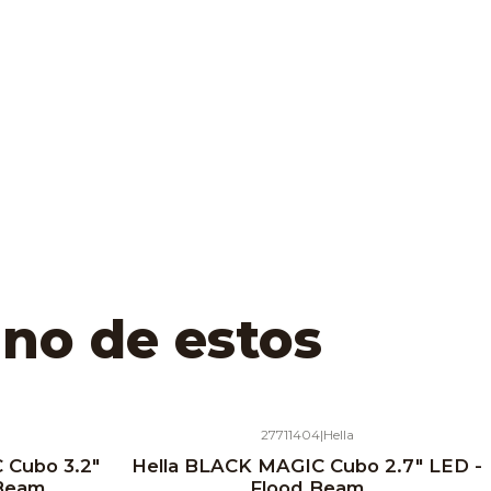
uno de estos
27711404
|
Hella
 Cubo 3.2"
Hella BLACK MAGIC Cubo 2.7" LED -
 Beam
Flood Beam