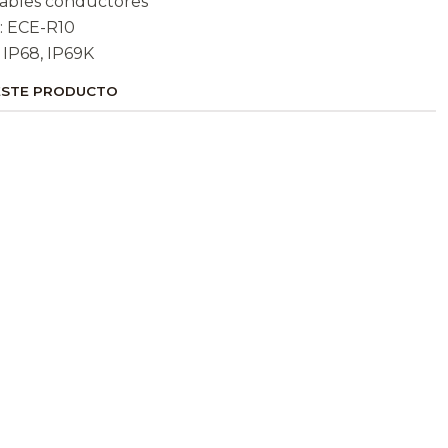
cables conductores
: ECE-R10
: IP68, IP69K
ESTE PRODUCTO