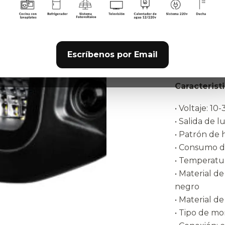
Los faros de
total, inclu
bordes compl
con conector
Escríbenos por Email
instalación.
Caracterist
• Voltaje: 10
• Salida de 
• Patrón de 
• Consumo d
• Temperatur
• Material d
negro
• Material de
• Tipo de mo