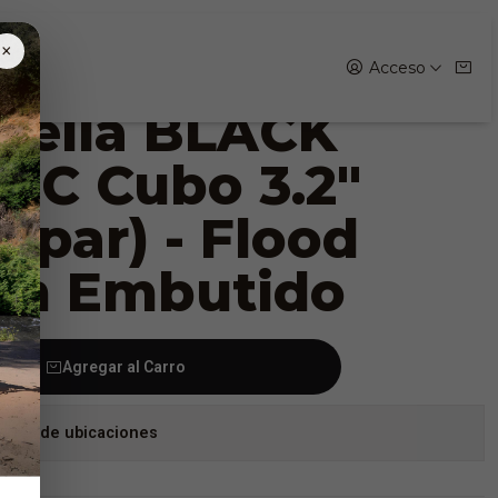
r) - Flood Beam Embutido
×
Acceso
 Hella BLACK
IC Cubo 3.2"
(par) - Flood
m Embutido
Agregar al Carro
stock de ubicaciones