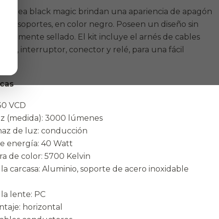
 la línea black magic brindan una apariencia de apagón
so sus soportes, en color negro. Poseen un diseño sin
etamente sellado. El kit incluye el arnés de cables
 DT, interruptor, conector y relé, para una fácil
icas
-30 VCD
luz (medida): 3000 lúmenes
haz de luz: conducción
e energía: 40 Watt
a de color: 5700 Kelvin
e la carcasa: Aluminio, soporte de acero inoxidable
 la lente: PC
ntaje: horizontal