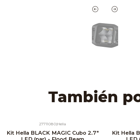
También pod
27711080
|
Hella
Kit Hella BLACK MAGIC Cubo 2.7"
Kit Hella
LED (par) - Flood Beam
LED 