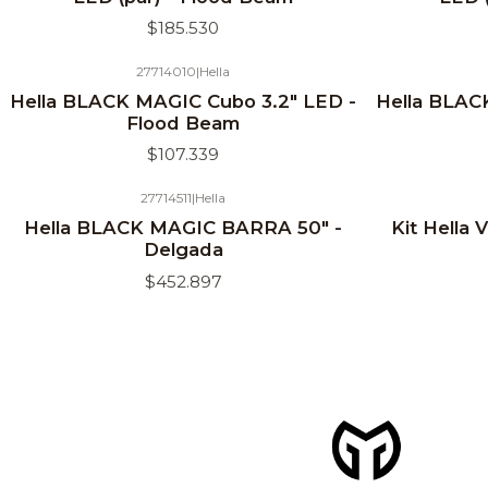
$185.530
27714010
|
Hella
Hella BLACK MAGIC Cubo 3.2" LED -
Hella BLAC
Flood Beam
$107.339
27714511
|
Hella
Hella BLACK MAGIC BARRA 50" -
Kit Hella 
Delgada
$452.897