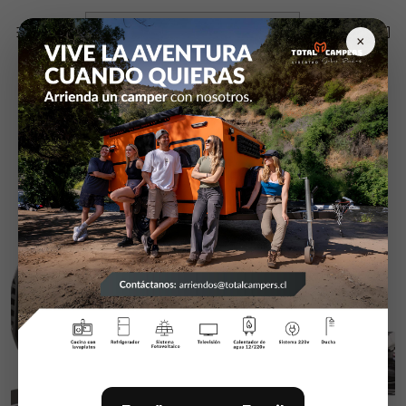
Inicio
Exterior Camper RV camioneta
Hella
Kit Hella Value Fit® Faro 500 LED (par)
×