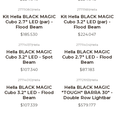
27711080
|
Hella
27711169
|
Hella
Kit Hella BLACK MAGIC
Kit Hella BLACK MAGIC
Cubo 2.7" LED (par) -
Cubo 3.2" LED (par) -
Flood Beam
Flood Beam
$185.530
$224.047
27714137
|
Hella
27711404
|
Hella
Hella BLACK MAGIC
Hella BLACK MAGIC
Cubo 3.2" LED - Spot
Cubo 2.7" LED - Flood
Beam
Beam
$107.340
$87.183
27714010
|
Hella
27721953
|
Hella
Hella BLACK MAGIC
Hella BLACK MAGIC
Cubo 3.2" LED - Flood
"TOUGH" BARRA 30" -
Beam
Double Row Lightbar
$107.339
$579.177