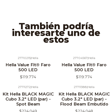
También podría
interesarte uno de
estos
27710215
|
Hella
27704567
|
Hella
Hella Value Fit® Faro
Hella Value Fit® Faro
500 LED
500 LED
$119.774
$119.774
27711272
|
Hella
27711388
|
Hella
Kit Hella BLACK MAGIC
Kit Hella BLACK MAGIC
Cubo 3.2" LED (par) -
Cubo 3.2" LED (par) -
Spot Beam
Flood Beam Embutido
$224.049
$224.048