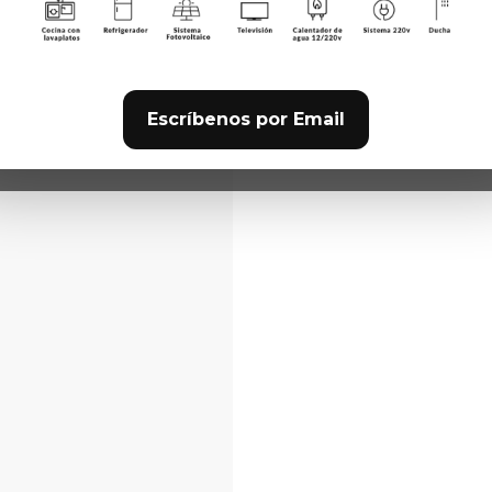
hasta 120 KG
excepcionale
y el manejo 
Heavy Duty A
Escríbenos por Email
COMPARTIR 