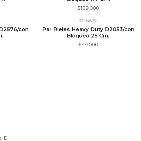
$189.000
33214879
|
 D2576/con
Par Rieles Heavy Duty D2053/con
m.
Bloqueo 25 Cm.
$49.000
d. D