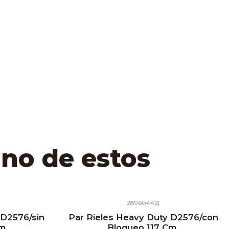
uno de estos
28960442
|
 D2576/sin
Par Rieles Heavy Duty D2576/con
m.
Bloqueo 117 Cm.