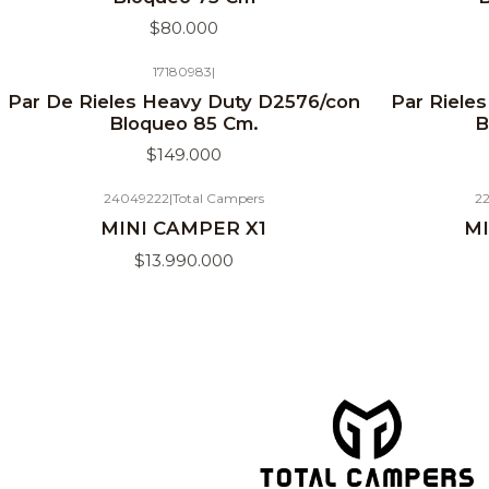
$80.000
17180983
|
Agotado
Par De Rieles Heavy Duty D2576/con
Par Riele
Bloqueo 85 Cm.
B
$149.000
24049222
|
Total Campers
22
MINI CAMPER X1
MI
$13.990.000