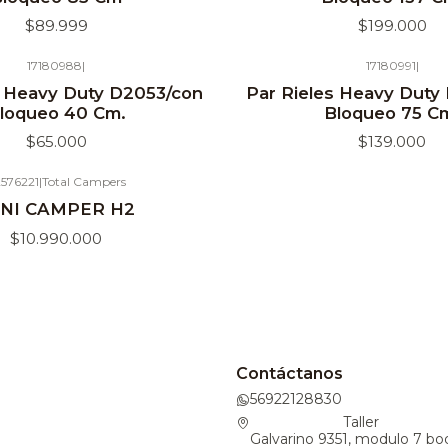
$89.999
$199.000
17180988
|
17180991
|
Agotado
s Heavy Duty D2053/con
Par Rieles Heavy Duty
loqueo 40 Cm.
Bloqueo 75 C
$65.000
$139.000
576221
|
Total Campers
NI CAMPER H2
$10.990.000
Contáctanos
56922128830
Taller
Galvarino 9351, modulo 7 bo