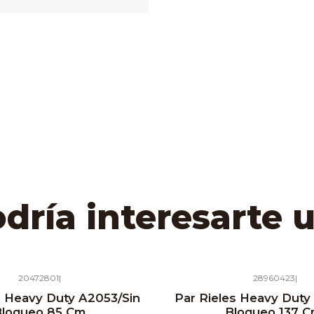
ría interesarte 
20472801
|
28960423
|
s Heavy Duty A2053/Sin
Par Rieles Heavy Duty
Bloqueo 85 Cm
Bloqueo 137 C