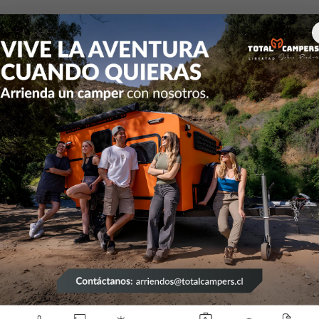
quipamiento
Rieles Heavy Duty
Par Rieles Heavy Duty A2053/
|
Par
Dut
Blo
Mostrar 
DESCRIPCIÓN
Eleva la fun
nuestro Par
cargas pesad