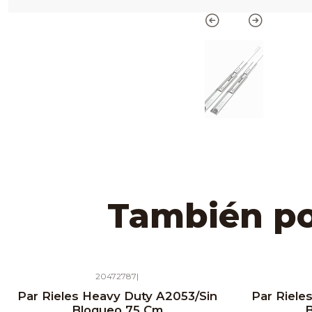
También pod
20472787
|
Agotado
Agotado
Par Rieles Heavy Duty A2053/Sin
Par Riele
Bloqueo 75 Cm