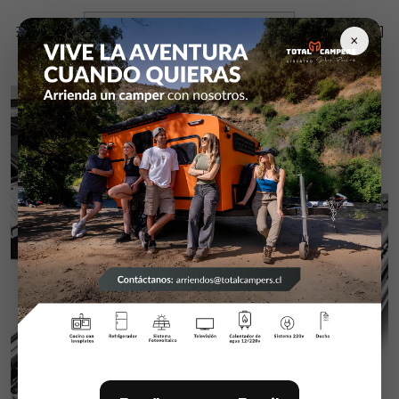
Inicio
Campers y equipamiento
Rieles Heavy Duty
Par Rieles Heavy Duty D2053/con Bloqueo 75 Cm.
×