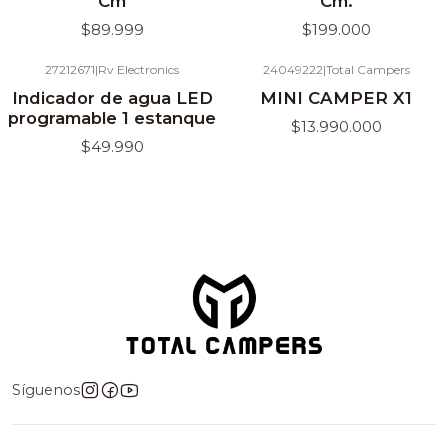
Cm
Cm.
$89.999
$199.000
27212671
|
Rv Electronics
24049222
|
Total Campers
Agotado
Indicador de agua LED
MINI CAMPER X1
programable 1 estanque
$13.990.000
$49.990
Síguenos