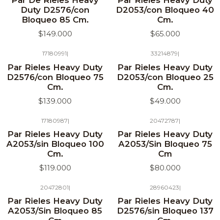
Par De Rieles Heavy
Par Rieles Heavy Duty
Duty D2576/con
D2053/con Bloqueo 40
Bloqueo 85 Cm.
Cm.
$149.000
$65.000
17180991
|
33214879
|
Agotado
Par Rieles Heavy Duty
Par Rieles Heavy Duty
D2576/con Bloqueo 75
D2053/con Bloqueo 25
Cm.
Cm.
$139.000
$49.000
17180987
|
20472787
|
Agotado
Agotado
Par Rieles Heavy Duty
Par Rieles Heavy Duty
A2053/sin Bloqueo 100
A2053/Sin Bloqueo 75
Cm.
Cm
$119.000
$80.000
20472801
|
28960423
|
Agotado
Par Rieles Heavy Duty
Par Rieles Heavy Duty
A2053/Sin Bloqueo 85
D2576/sin Bloqueo 137