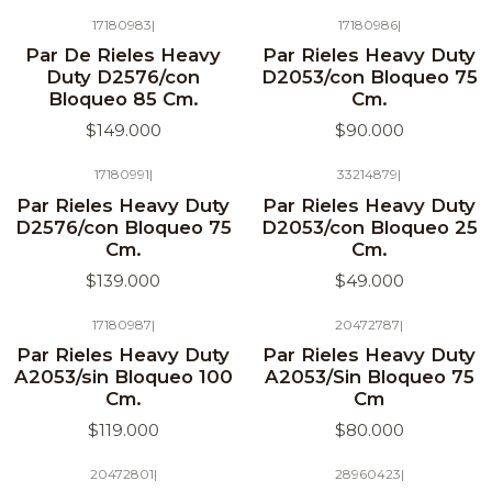
17180983
|
17180986
|
Agotado
Agotado
Par De Rieles Heavy
Par Rieles Heavy Duty
Duty D2576/con
D2053/con Bloqueo 75
Bloqueo 85 Cm.
Cm.
$149.000
$90.000
17180991
|
33214879
|
Agotado
Par Rieles Heavy Duty
Par Rieles Heavy Duty
D2576/con Bloqueo 75
D2053/con Bloqueo 25
Cm.
Cm.
$139.000
$49.000
17180987
|
20472787
|
Agotado
Agotado
Par Rieles Heavy Duty
Par Rieles Heavy Duty
A2053/sin Bloqueo 100
A2053/Sin Bloqueo 75
Cm.
Cm
$119.000
$80.000
20472801
|
28960423
|
Agotado