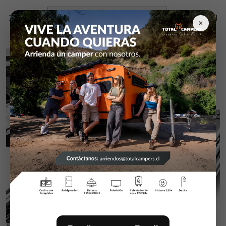
Inicio
Campers y equipamiento
Rieles Heavy Duty
Par Rieles Heavy Duty D2053/con Bloqueo 40 Cm.
×